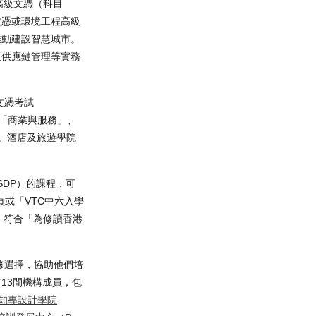
境保護高級文憑（科目
文憑或環境工程高級
推動建設智慧城市。
及供應鏈管理等實務
文憑考試
蓋「商業與服務」、
。酒店及旅遊學院
SDP）的課程，可
頁或「VTC中六入學
。符合「為修讀香港
修選擇，協助他們培
13間機構成員，包
知專設計學院