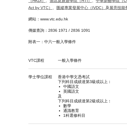
（HKDI）
、
酒店及旅遊學院（HTI）
、
中華廚藝學院（C
Act by VTC）
、
匯縱專業發展中心（IVDC）
及
展亮技能
網站：www.vtc.edu.hk
傳媒查詢：2836 1971 / 2836 1091
附表一：中六一般入學條件
VTC課程
一般入學條件
學士學位課程
香港中學文憑考試
下列科目成績達第3級或以上︰
中國語文
英國語文
及
下列科目成績達第2級或以上︰
數學
通識教育
1科選修科目