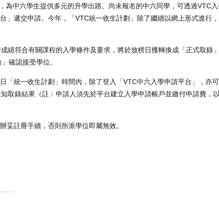
程，為中六學生提供多元的升學出路。尚未報名的中六同學，可透過VTC入
平台」遞交申請。今年，「VTC統一收生計劃」除了繼續以網上形式進行
榜成績符合有關課程的入學條件及要求，將於放榜日獲轉換成「正式取錄
台」確認接受學位。
5日「統一收生計劃」時間內，除了登入「VTC中六入學申請平台」，亦可
獲知取錄結果（註﹕申請人須先於平台建立入學申請帳戶並繳付申請費，
上辦妥註冊手續，否則所派學位即屬無效。
）
）