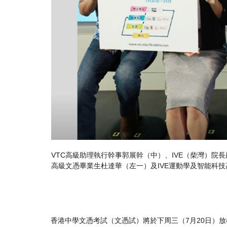
VE（柴灣）酒店及旅遊系署理高級項目主任朱扉（右二）、IVE網絡安全
（右一），介紹VTC統一收生計劃及分享學習心得
香港中學文憑考試（文憑試）將於下周三（7月20日）放榜