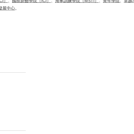
CI）
、
國際廚藝學院（ICI）
、
海事訓練學院（MSTI）
、
青年學院
、
卓越
發展中心
。