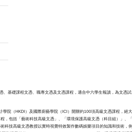
高級文憑、基礎課程文憑、職專文憑及文憑課程，適合中六學生報讀，為文憑
學院（HKDI）及國際廚藝學院（ICI）開辦約100項高級文憑課程，絕
課程，包括「藝術科技高級文憑」、「環境保護高級文憑（科目組）」、
藝術科技高級文憑教授以實時視覺特效製作數碼娛樂項目的知識和技術，