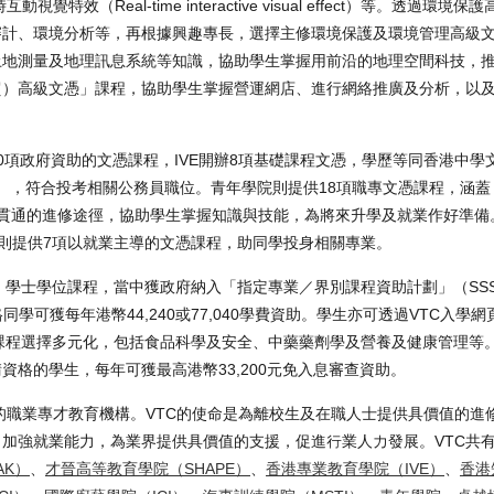
時互動視覺特效（Real-time interactive visual effect）等。透過環
審計、環境分析等，再根據興趣專長，選擇主修環境保護及環境管理高級
土地測量及地理訊息系統等知識，協助學生掌握用前沿的地理空間科技，
貿）高級文憑」課程，協助學生掌握營運網店、進行網絡推廣及分析，以
0項政府資助的文憑課程，IVE開辦8項基礎課程文憑，學歷等同香港中學
科），符合投考相關公務員職位。青年學院則提供18項職專文憑課程，涵
貫通的進修途徑，協助學生掌握知識與技能，為將來升學及就業作好準備
I）則提供7項以就業主導的文憑課程，助同學投身相關專業。
」學士學位課程，當中獲政府納入「指定專業／界別課程資助計劃」（SS
學可獲每年港幣44,240或77,040學費資助。學生亦可透過VTC入學網
，課程選擇多元化，包括食品科學及安全、中藥藥劑學及營養及健康管理等
格的學生，每年可獲最高港幣33,200元免入息審查資助。
模的職業專才教育機構。VTC的使命是為離校生及在職人士提供具價值的進
加強就業能力，為業界提供具價值的支援，促進行業人力發展。VTC共有
AK）
、
才晉高等教育學院（SHAPE）
、
香港專業教育學院（IVE）
、
香港