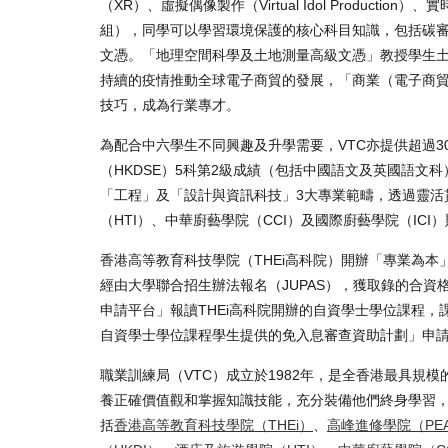
（XR）、虛擬偶像製作（Virtual Idol Production）、實
組），同學可以學習環境保護的核心科目知識，包括碳
文憑。「地理空間科學及土地測量高級文憑」教授學生
持續的疫情推動全球電子商貿的發展，「商業（電子商
技巧，成為行業專才。
為配合中六學生不同興趣及升學需要，VTC亦提供超過3
（HKDSE）5科第2級成績（包括中國語文及英國語文
「工程」及「設計與資訊科技」3大專業範疇，透過靈活
（HTI）、中華廚藝學院（CCI）及國際廚藝學院（IC
香港高等教育科技學院（THEi高科院）開辦「專業為本
經由大學聯合招生辦法報名（JUPAS），獲取錄的合資格同
申請平台」報讀THEi高科院開辦的自資學士學位課程
自資學士學位課程學生提供的免入息審查資助計劃」申請資
職業訓練局（VTC）成立於1982年，是全香港最具規
養正確價值觀和掌握知識技能，充分裝備他們終身學習，
括
香港高等教育科技學院（THEi）
、
高峰進修學院（PE