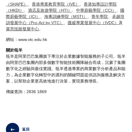
（SHAPE）
、
香港專業教育學院（IVE）
、
香港知專設計學院
（HKDI）
、
酒店及旅遊學院（HTI）
、
中華廚藝學院（CCI）
、
國
際廚藝學院（ICI）
、
海事訓練學院（MSTI）
、
青年學院
、
卓越培
訓發展中心（Pro-Act by VTC）
、
匯縱專業發展中心（IVDC）
及
展亮技能發展中心
。
網站：www.vtc.edu.hk
關於瓴羊
瓴羊是阿里巴巴集團旗下專注於企業數據智能服務的子公司。瓴羊
由阿里巴巴集團内部多個數字智能技術團隊融合而成，沉澱了集團
數字化之經驗與最佳實踐。瓴羊透過專業的商業數字分析產品和能
力，為企業數字化轉型中的遇到的關鍵問題提供諮詢服務及解決方
案，以幫助企業更高效地進行決策，實現業務增長。
傳媒查詢：2836 1869
返回