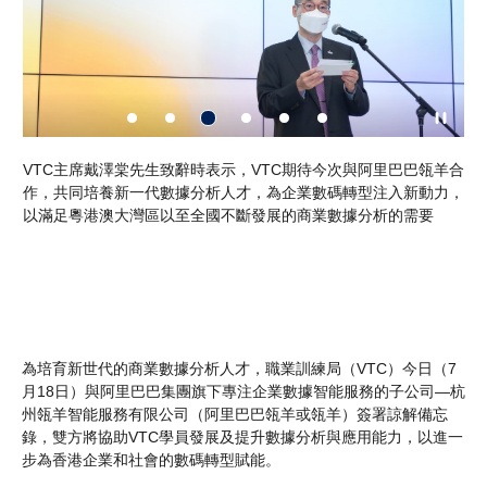
羊首
VTC主席戴澤棠先生致辭時表示，VTC期待今次與阿里巴巴瓴羊合
阿
生
作，共同培養新一代數據分析人才，為企業數碼轉型注入新動力，
羊
女士
以滿足粵港澳大灣區以至全國不斷發展的商業數據分析的需要
培
二）
科
副執
新先
巡視
為培育新世代的商業數據分析人才，職業訓練局（VTC）今日（7
月18日）與阿里巴巴集團旗下專注企業數據智能服務的子公司—杭
州瓴羊智能服務有限公司（阿里巴巴瓴羊或瓴羊）簽署諒解備忘
錄，雙方將協助VTC學員發展及提升數據分析與應用能力，以進一
步為香港企業和社會的數碼轉型賦能。