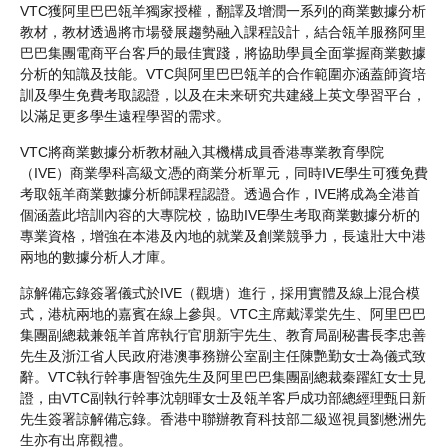
VTC獲阿里巴巴瓴羊獨家授權，翻譯及增潤一系列的商業數據分析
教材，教材透過將市場發展趨勢融入課程設計，結合瓴羊服務阿里
巴巴集團電商平台客戶的最佳實踐，將協助學員全面掌握商業數據
分析的知識及技能。VTC與阿里巴巴瓴羊的合作範圍亦涵蓋師資培
訓及學生免費考取認證，以及在未来研究共建綫上英文學習平台，
以滿足更多學生遠程學習的需求。
VTC將商業數據分析教材融入其機構成員香港專業教育學院
（IVE）商業學科高級文憑的商業分析單元，同時IVE學生可獲免費
考取瓴羊商業數據分析師課程認證。透過合作，IVE將成為全港首
個涵蓋此培訓內容的大專院校，協助IVE學生考取商業數據分析的
專業資格，增強在本港及內地的就業及創業競爭力，長遠壯大中港
兩地的數據分析人才庫。
諒解備忘錄簽署儀式於IVE（觀塘）進行，採用實體及線上混合模
式，港杭兩地的嘉賓在線上參與。VTC主席戴澤棠先生、阿里巴巴
集團副總裁兼瓴羊首席執行官朋新宇先生、教育局副秘書長李忠善
先生及浙江省人民政府港澳事務辦公室副主任陳艷勤女士為儀式致
辭。VTC執行幹事唐智強先生及阿里巴巴集團副總裁秦躍紅女士見
證，由VTC副執行幹事沈朝暉女士及瓴羊客戶成功部總經理甄日新
先生簽署諒解備忘錄。香港中聯辦教育科技部二級巡視員劉懋洲先
生亦有出席觀禮。