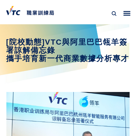
[院校動態]VTC與阿里巴巴瓴羊簽
署諒解備忘錄
攜手培育新一代商業數據分析專才