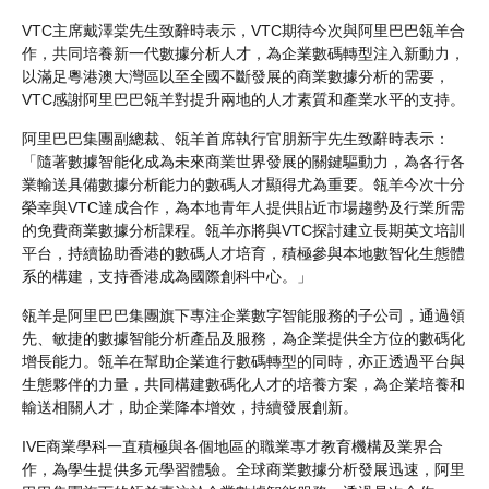
VTC主席戴澤棠先生致辭時表示，VTC期待今次與阿里巴巴瓴羊合
作，共同培養新一代數據分析人才，為企業數碼轉型注入新動力，
以滿足粵港澳大灣區以至全國不斷發展的商業數據分析的需要，
VTC感謝阿里巴巴瓴羊對提升兩地的人才素質和產業水平的支持。
阿里巴巴集團副總裁、瓴羊首席執行官朋新宇先生致辭時表示：
「隨著數據智能化成為未來商業世界發展的關鍵驅動力，為各行各
業輸送具備數據分析能力的數碼人才顯得尤為重要。瓴羊今次十分
榮幸與VTC達成合作，為本地青年人提供貼近市場趨勢及行業所需
的免費商業數據分析課程。瓴羊亦將與VTC探討建立長期英文培訓
平台，持續協助香港的數碼人才培育，積極參與本地數智化生態體
系的構建，支持香港成為國際創科中心。」
瓴羊是阿里巴巴集團旗下專注企業數字智能服務的子公司，通過領
先、敏捷的數據智能分析產品及服務，為企業提供全方位的數碼化
增長能力。瓴羊在幫助企業進行數碼轉型的同時，亦正透過平台與
生態夥伴的力量，共同構建數碼化人才的培養方案，為企業培養和
輸送相關人才，助企業降本增效，持續發展創新。
IVE商業學科一直積極與各個地區的職業專才教育機構及業界合
作，為學生提供多元學習體驗。全球商業數據分析發展迅速，阿里