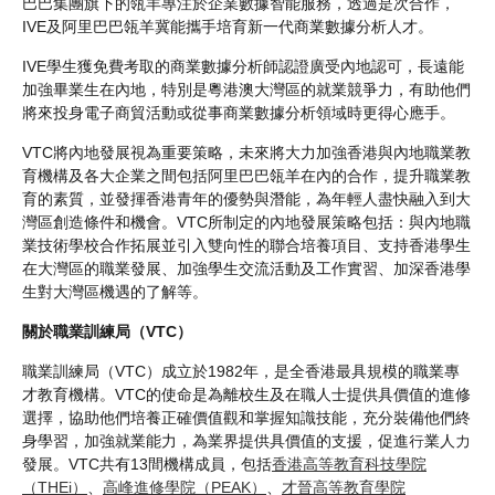
巴巴集團旗下的瓴羊專注於企業數據智能服務，透過是次合作，
IVE及阿里巴巴瓴羊冀能攜手培育新一代商業數據分析人才。
IVE學生獲免費考取的商業數據分析師認證廣受內地認可，長遠能
加強畢業生在內地，特別是粵港澳大灣區的就業競爭力，有助他們
將來投身電子商貿活動或從事商業數據分析領域時更得心應手。
VTC將內地發展視為重要策略，未來將大力加強香港與內地職業教
育機構及各大企業之間包括阿里巴巴瓴羊在內的合作，提升職業教
育的素質，並發揮香港青年的優勢與潛能，為年輕人盡快融入到大
灣區創造條件和機會。VTC所制定的內地發展策略包括：與內地職
業技術學校合作拓展並引入雙向性的聯合培養項目、支持香港學生
在大灣區的職業發展、加強學生交流活動及工作實習、加深香港學
生對大灣區機遇的了解等。
關於職業訓練局（VTC）
職業訓練局（VTC）成立於1982年，是全香港最具規模的職業專
才教育機構。VTC的使命是為離校生及在職人士提供具價值的進修
選擇，協助他們培養正確價值觀和掌握知識技能，充分裝備他們終
身學習，加強就業能力，為業界提供具價值的支援，促進行業人力
發展。VTC共有13間機構成員，包括
香港高等教育科技學院
（THEi）
、
高峰進修學院（PEAK）
、
才晉高等教育學院