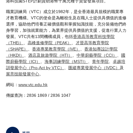
港科技園STEP計劃資助港幣十萬元種子資金發展項目。
職業訓練局（VTC）成立於1982年，是全香港最具規模的職業專
才教育機構。VTC的使命是為離校生及在職人士提供具價值的進修
選擇，協助他們培養正確價值觀和掌握知識技能，充分裝備他們終
身學習，加強就業能力，為業界提供具價值的支援，促進行業人力
發展。VTC共有13間機構成員，包括
香港高等教育科技學院
（THEi）
、
高峰進修學院（PEAK）
、
才晉高等教育學院
（SHAPE）
、
香港專業教育學院（IVE）
、
香港知專設計學院
（HKDI）
、
酒店及旅遊學院（HTI）
、
中華廚藝學院（CCI）
、
國
際廚藝學院（ICI）
、
海事訓練學院（MSTI）
、
青年學院
、
卓越培
訓發展中心（Pro-Act by VTC）
、
匯縱專業發展中心（IVDC）
及
展亮技能發展中心
。
網站：
www.vtc.edu.hk
傳媒查詢：2836 1869 / 2836 1047