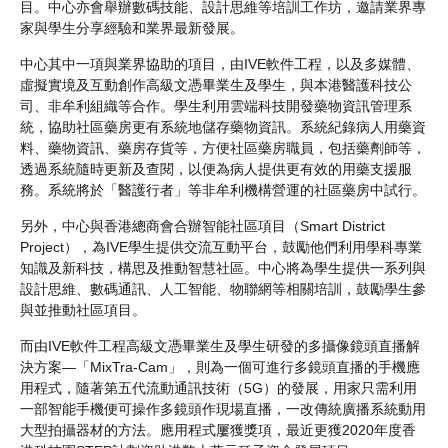
目。中心亦會舉辦數碼技能、設計思維等培訓工作坊，邀請業界專
家與學生分享經驗和業界最新發展。
中心其中一項與業界協助的項目，由IVE軟件工程，以及多媒體、
虛擬實境及互動創作高級文憑畢業生及學生，與本港醫護科技公
司、非牟利組織等合作。學生利用雲端科技開發藥物資訊管理系
統，協助社區藥房更有系統地儲存藥物資訊。系統紀錄病人用藥資
料、藥物資訊、藥房存貨等，方便社區藥房職員，包括藥劑師等，
透過系統隨時更新及查閱，以便為病人提供更有效的用藥支援服
務。系統將於「醫護行者」等非牟利機構營運的社區藥房中試行。
另外，中心與香港總商會合辦智能社區項目（Smart District
Project），為IVE學生提供交流互動平台，鼓勵他們利用學科專業
知識及新科技，構思及推動智慧社區。中心將為學生提供一系列與
設計思維、數碼通訊、人工智能、物聯網等相關培訓，鼓勵學生參
與並推動社區項目。
而由IVE軟件工程高級文憑畢業生及學生研發的多攝像鏡頭直播解
決方案—「MixTra-Cam」，則為一個可進行多鏡頭直播的手機應
用程式，隨著第五代流動通訊技術（5G）的發展，用家只需利用
一部智能手機便可操作多鏡頭作現場直播，一改傳統廣播系統動用
大型拍攝器材的方法。應用程式屢獲獎項，最近更獲2020年度香