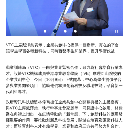
、業
VTC主席戴澤棠表示，企業共創中心提供一個嶄新、實在的平台，
政
讓學生學習各種新科技，同時聯繫學生和業界，提升學習效益
品
藥
職業訓練局（VTC）一向與業界緊密合作，致力為社會培育行業專
才。設於VTC機構成員香港專業教育學院（IVE）摩理臣山院校的
企業共創中心，今日（10月9日）正式開幕，中心為學生提供平台
參與業界開發項目，協助他們掌握創新科技及職場技能，孕育新一
代創科專才。
政府資訊科技總監林偉喬擔任企業共創中心開幕典禮的主禮嘉賓，
與VTC主席戴澤棠、執行幹事尤曾家麗等一同見證中心啟用。林偉
喬在典禮上指出，在疫情帶動的「新常態」下，創新科技的應用發
揮重要的作用，要推動創新及科技發展，關鍵在培育及匯聚科技人
才；而培育創科人才有賴學界、業界和政府三方共同努力和合作。