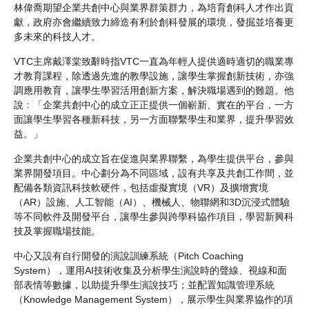
林偉喬期望企業共創中心與業界群策群力，為培育創科人才作出貢
獻，政府亦會繼續致力締造有利於創科發展的環境，發掘並培養更
多未來的科技人才。
VTC主席戴澤棠致辭時指VTC一直為年輕人提供適時適切的職業專
才教育課程，除透過先進的教學設施，讓學生掌握創新技術，亦強
調應用教育，讓學生學習活用創新方案，解決職場遇到的難題。他
說﹕「企業共創中心的成立正正提供一個嶄新、實在的平台，一方
面讓學生學習各種新科技，另一方面聯繫學生和業界，提升學習效
益。」
企業共創中心的成立旨在促進與業界聯繫，為學生提供平台，參與
業界開發項目。中心劃分為不同區域，設有共享及共創工作間，並
配備各類資訊科技軟硬件，包括虛擬實境（VR）及擴增實境
（AR）設施、人工智能（AI）、機械人、物聯網和3D沉浸式體驗
等不同軟件及開發平台，讓學生參與跨學科協作項目，學習新興科
技及掌握職場技能。
中心又設有自行開發的演說訓練系統（Pitch Coaching
System），運用AI技術收集及分析學生演說時的聲線、視線和面
部表情等數據，以助提升學生演說技巧；並配置知識管理系統
（Knowledge Management System），展示學生與業界協作的項