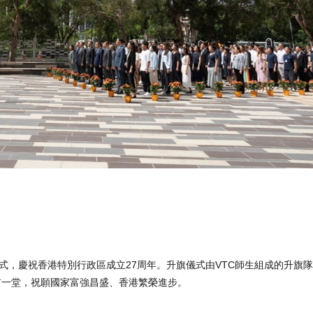
儀式，慶祝香港特別行政區成立27周年。升旗儀式由VTC師生組成的升旗隊
首一堂，祝願國家富強昌盛、香港繁榮進步。