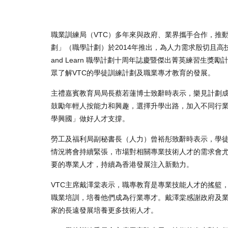
職業訓練局（VTC）多年來與政府、業界攜手合作，推動學徒
劃」（職學計劃）於2014年推出，為人力需求殷切且高技
and Learn 職學計劃十周年誌慶暨傑出菁英練習
眾了解VTC的學徒訓練計劃及職業專才教育的發展。
主禮嘉賓教育局局長蔡若蓮博士致辭時表示，樂見計劃
鼓勵年輕人按能力和興趣，選擇升學出路，加入不同行
學興國」做好人才支撐。
勞工及福利局副秘書長（人力）曾裕彤致辭時表示，學
情況將會持續緊張，市場對相關專業技術人才的需求會
要的專業人才，持續為香港發展注入新動力。
VTC主席戴澤棠表示，職專教育是專業技能人才的搖籃
職業培訓，培養他們成為行業專才。戴澤棠感謝政府及業
家的長遠發展培養更多技術人才。