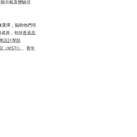
技能示範及體驗活
修選擇，協助他們培
構成員，包括
香港高
專設計學院
（MSTI）
、
青年