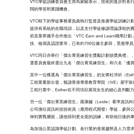
VTC學徒訓練委員會主席馬家駿表示，技術的進步對各
闊的學習和實踐機會。
VTC轄下的學徒事務署負責執行監督及推廣學徒訓練計劃
提供有系統的在職培訓，以及支付學徒修讀理論課程的費
府及業界攜手合作推出「VTC Earn and Lear
技、檢測及認證業等，已有約700位僱主參與，受惠學
VTC同日亦舉行「傑出菁英練習生獎勵計劃頒獎典禮」
選委員會最終選出九名「傑出菁英練習生」和六名「優異菁
其中一位獲選為「傑出菁英練習生」的女將杜沛祈（Esth
工程業重新出發，報讀香港專業教育學院（IVE）屋宇
工程行業中，Esther在不同項目展現女生的細心及判
另一位「傑出菁英練習生」羅康鏞（Leslie）看準資
公司擔任資訊科技技術員（應用程式開發）學徒，參與
伸到實戰層面，讓他得到更全面的訓練，有助他日後的
為加強公眾認識學徒計劃、各行業的發展趨勢及人力需求