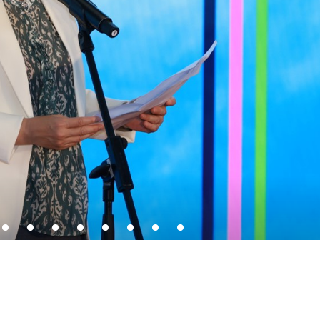
曾裕彤於活動上致辭