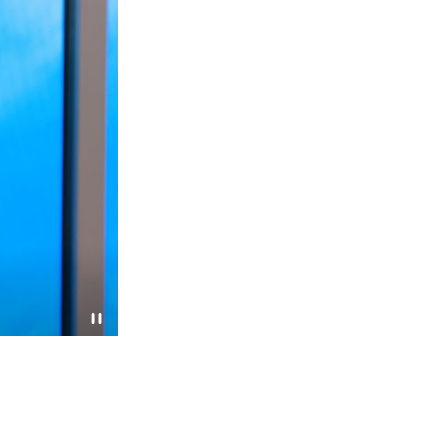
VTC主席戴澤棠感謝政府及業