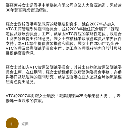
鄭羅蕙芬女士是香港中華煤氣有限公司企業人力資源總監，累積逾
30年豐富商業管理經驗。
羅女士對於香港專業教育的發展建樹良多。她自2007年起加入
VTC工商管理學科顧問委員會，並於2008年擔任該會屬下「課程
定位及發展委員會」主席，就鞏固VTC課程的策略性定位，以迎合
工商界發展提出精到意見。羅女士亦積極爭取該會成員及業界伙伴
支持，為VTC學生提供實習機會和職位。羅女士自2008年起出任
VTC管理及督導訓練委員會主席，為工商管理課程的內容設計與發
展提供寶貴意見。
羅女士曾加入VTC貨運業訓練委員會，其後出任物流貨運業訓練委
員會主席。在任期間，羅女士積極參與政府諮詢委員會事務，亦參
與港口及航運局的顧問研究，就鞏固香港在亞太區及全球物流業樞
紐角色提出意見。
VTC於2007年向羅女士頒授「職業訓練局25周年榮譽大獎 」，表
揚她一直以來的貢獻。
返回