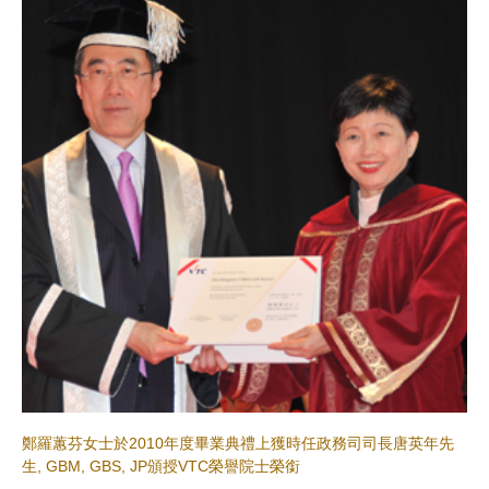
鄭羅蕙芬女士於2010年度畢業典禮上獲時任政務司司長唐英年先
生, GBM, GBS, JP頒授VTC榮譽院士榮銜