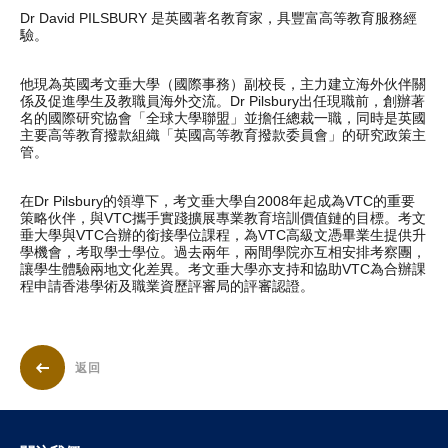
Dr David PILSBURY 是英國著名教育家，具豐富高等教育服務經
驗。
他現為英國考文垂大學（國際事務）副校長，主力建立海外伙伴關
係及促進學生及教職員海外交流。Dr Pilsbury出任現職前，創辦著
名的國際研究協會「全球大學聯盟」並擔任總裁一職，同時是英國
主要高等教育撥款組織「英國高等教育撥款委員會」的研究政策主
管。
在Dr Pilsbury的領導下，考文垂大學自2008年起成為VTC的重要
策略伙伴，與VTC攜手實踐擴展專業教育培訓價值鏈的目標。考文
垂大學與VTC合辦的銜接學位課程，為VTC高級文憑畢業生提供升
學機會，考取學士學位。過去兩年，兩間學院亦互相安排考察團，
讓學生體驗兩地文化差異。考文垂大學亦支持和協助VTC為合辦課
程申請香港學術及職業資歷評審局的評審認證。
返回