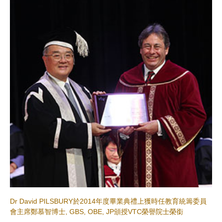
Dr David PILSBURY於2014年度畢業典禮上獲時任教育統籌委員
會主席鄭慕智博士, GBS, OBE, JP頒授VTC榮譽院士榮銜