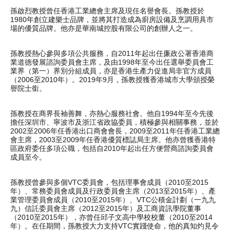
孫啟烈教授曾任香港工業總會主席及現任名譽會長。孫教授於
1980年創立建樂士品牌，並將其打造成為廚房設備及烹調用具市
場的優質品牌。他亦是華南城控股有限公司的創辦人之一。
孫教授熱心參與多項公共服務，自2011年起出任廉政公署香港商
業道德發展諮詢委員會主席，及由1998年至今出任選舉委員會工
業界（第一）界別分組成員，亦是香港生產力促進局非官方成員
（2006至2010年）。2019年9月，孫教授獲香港城市大學頒授榮
譽院士銜。
孫教授在商界長袖善舞，亦熱心服務社會。他自1994年至今先後
擔任深圳市、寧波市及浙江省政協委員，積極參與相關事務，並於
2002至2006年任香港出口商會會長，2009至2011年任香港工業總
會主席，2003至2009年任香港優質標誌局主席。他亦曾獲香港特
區政府委任多項公職，包括自2010年起出任方便營商諮詢委員會
成員至今。
孫教授曾參與多個VTC委員會，包括理事會成員（2010至2015
年）、常務委員會成員及行政委員會主席（2013至2015年）、產
業管理委員會成員（2010至2015年）、VTC公積金計劃（一九九
九）信託委員會主席（2012至2015年）及工商資訊學院董事
（2010至2015年），亦曾任邱子文高中學校校董（2010至2014
年）。在任期間，孫教授大力支持VTC實踐使命，他的真知灼見令