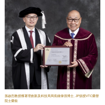
孫啟烈教授獲署理創新及科技局局長鍾偉强博士, JP頒授VTC榮譽
院士榮銜