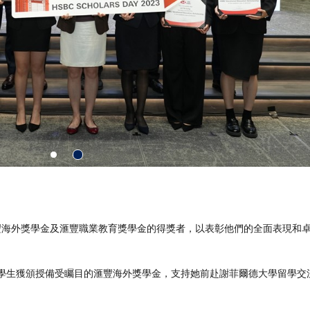
豐海外獎學金及滙豐職業教育獎學金的得獎者，以表彰他們的全面表現和
的一名學生獲頒授備受矚目的滙豐海外獎學金，支持她前赴謝菲爾德大學留學