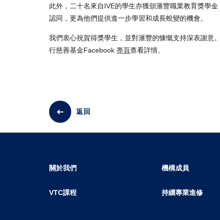
此外，二十名來自IVE的學生亦獲頒滙豐職業教育獎學金
認同，更為他們提供進一步學習和成長蛻變的機會。
我們衷心祝賀得獎學生，並對滙豐的慷慨支持深表謝意
行慈善基金Facebook
專頁
查看詳情。
返回
關於我們
機構成員
VTC課程
持續專業進修