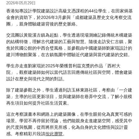
2026年05月29日
香港知專設計學院建築設計高級文憑課程的44位學生，在田家炳基
金會的資助下，於2026年3月參與「成都建築及歷史文化考察交流
團」，親身體驗建築背後的歷史脈絡。
交流團以黃龍溪古鎮為起點，學生透過現場測繪記錄傳統木構建築
的結構特徵，理解古代建築的工藝與智慧。隨後走訪安仁古鎮，聚
焦於民國公館的中西合璧風格，並參觀由中國建築師劉家琨設計的
建川博物館聚落，在古鎮氛圍中體驗近代建築與當代建築的交錯。
學生亦走進劉家琨於2025年榮獲普利茲克獎的作品「西村大
院」，觀察建築師如何以當代語言回應傳統社區與空間，體會建築
設計在歷史與現代之間的對話。
除了建築參觀之外，學生通過到訪玉林東路社區，考察由「一介建
築」主導的社區更新項目，並與建築師在巷弄中交流，了解小規模
再生項目如何提升社區生活質素。
這次考察讓書本和網路上的建築圖像，在學生眼前化為真實可感的
場景。學習不再停留於理論，他們能親身走進建築空間，感受其中
的尺度與氛圍，從而將所見所感，化為自身的文化體悟與設計靈
感。考察精彩片段請
按此瀏覽
。