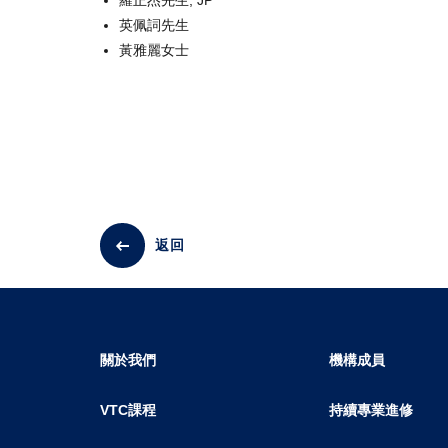
羅正杰先生, JP
英佩詞先生
黃雅麗女士
返回
關於我們
機構成員
VTC課程
持續專業進修