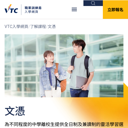
搜尋
立即報名
VTC入學網頁
了解課程
文憑
文憑
為不同程度的中學離校生提供全日制及兼讀制的靈活學習選