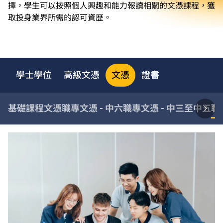
擇，學生可以按照個人興趣和能力報讀相關的文憑課程，獲
取投身業界所需的認可資歷。
學士學位
高級文憑
文憑
證書
基礎課程文憑
職專文憑 - 中六
職專文憑 - 中三至中五
職