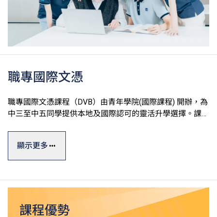
職專國際文憑
職專國際文憑課程（DVB）由青年學院(國際課程) 開辦，為
中三至中五同學提供本地及國際認可的靈活升學選擇。課程
以英語授課及評核，學生修讀國際普通中學教育文憑
（IGCSE）水平的英文、中文及數學單元，建立良好基礎後
顯示更多
有助於本地及其他地方升學。
職專國際文憑一般修讀期為三年，課程參照國際標準，其中
的設計、工程、運動的專業單元皆採用英國BTEC第三級延
伸文憑課程，學生可按興趣選修，並透過專題研習提升知識
和技能。
課程優勢