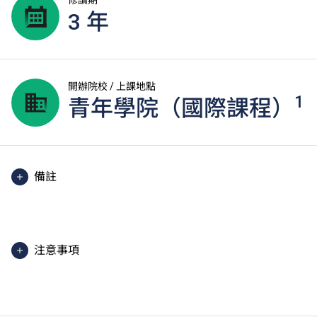
修讀期
3 年
開辦院校 / 上課地點
1
青年學院（國際課程）
備註
主要上課地點為IVE（青衣）。
注意事項
學生或須於其他VTC院校上課。VTC可因應情況取消任
何課程、修正課程名稱、內容或更改開辦課程的院校／
分校／上課地點。