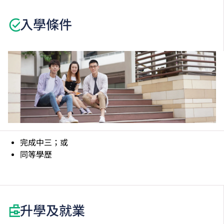
查詢：4610 3124；電郵：
vb@vtc.edu.hk
。
入學條件
網址：
www.vtc.edu.hk/vb
完成中三；或
同等學歷
升學及就業