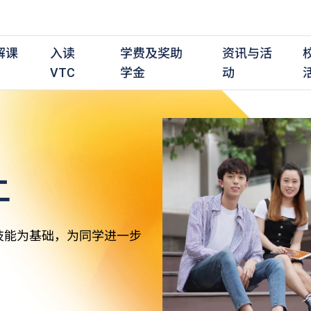
解课
入读
学费及奖助
资讯与活
VTC
学金
动
上
职前培训课程
职前培训
学费及资助
入学资讯
在职培训课程
在职培训
奖学金
学历程度
其
最新动态
全日制中六或以上
全日制中六或以上
全日制中六或以上
持续专业进修
持续专业进修
奖学金及奖励计划
学士学位
应
活动重温
全日制中三或以上
全日制中三或以上
全日制中三或以上
夜间兼读制
夜间兼读制
高级文凭
社
衔接学士学位
衔接学士学位
夜间兼读制
日间兼读制
日间兼读制
文凭
其
技能为基础，为同学进一步
日间兼读制
证书
专
学