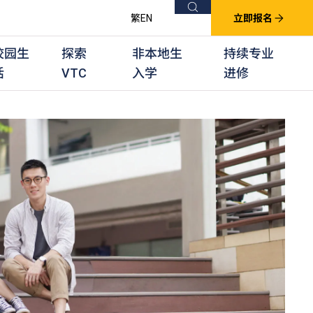
搜索
繁
EN
立即报名
校园生
探索
非本地生
持续专业
活
VTC
入学
进修
他课程
用学习课程
群培训计划
他专业课程
业考试及认可
徒及其他训练计划