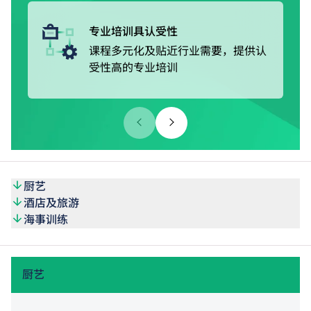
学生修毕相关课程及指定单元，可选择衔接学院的酒店 / 餐
饮 / 中华厨艺 / 国际厨艺相关的文凭课程。
专业培训具认受性
课程多元化及贴近行业需要，提供认
VTC文凭课程资历获得认可，学院亦会提供就业转介服务，
受性高的专业培训
协助毕业生投身行业或不同的款待业机构。
海员训练课程
海事训练学院（MSTI）开办的初级全能海员证书课程获香
港海事处认可，符合国际海事组织标准，亦是本地船舶业训
练奬励计划内经核准的训练课程。
课程内容包括基本轮机及船艺知识、油轮及化学品船货物操
厨艺
作基本训练、实务英语、消防及急救训练等，一般修读期为
酒店及旅游
23周。毕业生可投身为海员或海事相关行业的从业员。学
海事训练
院的就业辅导主任会为学员安排海员注册和面试。
厨艺