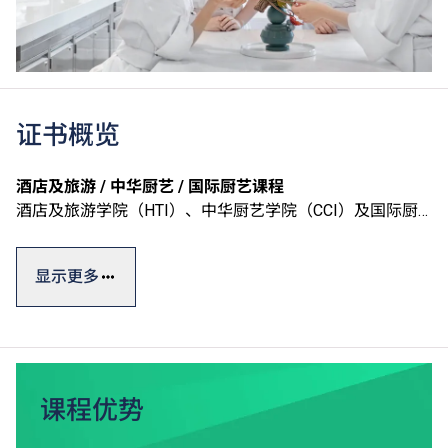
证书概览
酒店及旅游 / 中华厨艺 / 国际厨艺课程
酒店及旅游学院（HTI）、中华厨艺学院（CCI）及国际厨
艺学院（ICI）开办一系列涵盖酒店营运及不同厨艺范畴等
的证书课程，内容切合业界需求，一般修读期为六个月至两
显示更多
年不等。
学院设有完善的训练设施，包括T酒店（训练酒店）、中西
式训练餐厅、多国菜系训练厨房、葡萄酒研习室等，透过款
待客人汲取宝贵实战经验，为日后加入酒店、旅游及餐饮业
作好准备。
课程优势