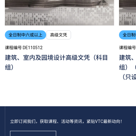
全日制中六或以上
高级文凭
全日制
课程编号 DE110512
课程编号 
建筑、室内及园境设计高级文凭（科目
建筑
组）
组）
（只
立即订阅我们，获取课程、活动等资讯，紧贴VTC最新动向！