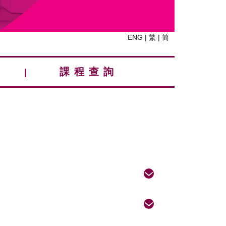
ENG
|
繁
|
简
課程查詢
|