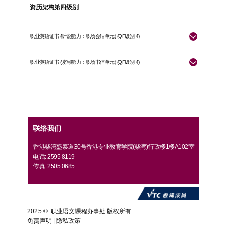
资历架构第四级别
职业英语证书 (听说能力：职场会话单元) (QF级别 4)
职业英语证书 (读写能力：职场书信单元) (QF级别 4)
联络我们
香港柴湾盛泰道30号香港专业教育学院(柴湾)行政楼1楼A102室
电话: 2595 8119
传真: 2505 0685
2025 © 职业语文课程办事处 版权所有
免责声明
|
隐私政策