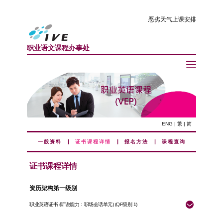
恶劣天气上课安排
职业语文课程办事处
ENG
|
繁
|
简
|
|
|
一般资料
证书课程详情
报名方法
课程查询
证书课程详情
资历架构第一级​别
职业英语证书 (听说能力：职场会话单元) (QF级别 1)