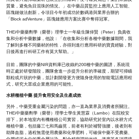
質量，避免魚目混珠的情況。」在中藥品質監控上應用人工智能、
區塊鏈做法創新，令項目今年初成功於數碼港與業界合辦的
「Block adVenture」區塊鏈應用方案比賽中奪得冠軍。
THEi中藥藥劑學（榮譽）理學士一年級生陳倬賢（Peter）負責收
集和分析中藥數據，他說：「在收集和分析各種中藥數據期間，我
了解到多種不同藥材的特性，亦得到進行應用科研的寶貴經驗，對
日後再進行科研工作有莫大幫助。」
目前，團隊的中藥NIR資料庫已收錄約200種中藥的圖譜，系統現
時正處於研發階段，團隊會進一步提升分析的準確度，期望可掃瞄
顆粒或片狀的中藥，並計劃開發更方便隨身使用的智能電話應用程
式，研究大眾或企業應用的可能性。
水耕種植中藥 提升食用安全及生產成效
另外，中藥受重金屬污染的問題，亦一直為業界及消費者所關注。
THEi中藥藥劑學（榮譽）理學士學生黃慧霖（Lambo）在院校安
排下，於本地室內有機種植公司實習，協助研究於室內以水耕方式
種植中藥，包括藤三七和馬齒莧，前者有利於補腎強腰，後者則有
助降血脂，過程無需使用農藥和化學肥料，可確保中藥不受農藥、
化肥或泥土中的重金屬污染，配合精密調控光線、溫度等各項環境