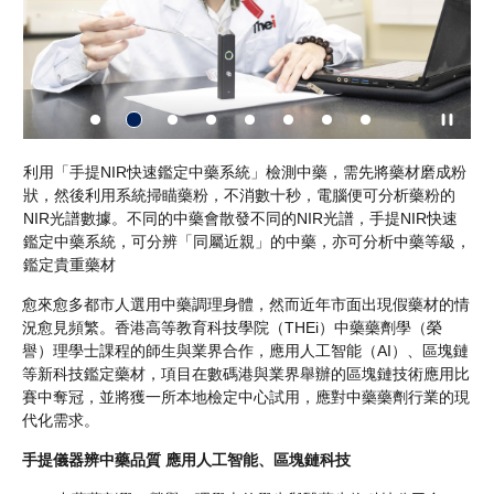
一
利用「手提NIR快速鑑定中藥系統」檢測中藥，需先將藥材磨成粉
利
一
狀，然後利用系統掃瞄藥粉，不消數十秒，電腦便可分析藥粉的
狀
系
NIR光譜數據。不同的中藥會散發不同的NIR光譜，手提NIR快速
N
鑑定中藥系統，可分辨「同屬近親」的中藥，亦可分析中藥等級，
鑑
鑑定貴重藥材
鑑
愈來愈多都市人選用中藥調理身體，然而近年市面出現假藥材的情
況愈見頻繁。香港高等教育科技學院（THEi）中藥藥劑學（榮
譽）理學士課程的師生與業界合作，應用人工智能（AI）、區塊鏈
等新科技鑑定藥材，項目在數碼港與業界舉辦的區塊鏈技術應用比
賽中奪冠，並將獲一所本地檢定中心試用，應對中藥藥劑行業的現
代化需求。
手提儀器辨中藥品質 應用人工智能、區塊鏈科技