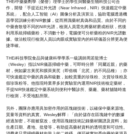
THEi中藥藥劑學（榮譽）理學士的學生與醫藥生物科技公司合
作，開發「手提近紅外光譜（Near Infrared，NIR）快速鑑定中藥
系統」，配合人工智能（AI）圖像分析及演算法，協助電腦透過機
器學習訓練分析NIR數據，從而辨識藥材真偽和品質。由於不同的
中藥會散發不同的NIR光譜，檢測人員需先將藥材磨成粉狀，然後
利用系統掃瞄藥粉，不消數十秒，電腦便可分析藥粉的NIR光譜數
據。做法較現行檢測人員以肉眼或實驗室內的科研儀器分辨更為便
捷準確。
THEi科技學院食品與健康科學學系一級講師周若龍博士
（Wesley）指以NIR儀器掃瞄中藥，可即時分辨「同屬近親」的藥
材，例如蒙古黃芪和膜莢黃芪（即俗稱「北芪」的不同品種）；亦
可快速鑑定中藥的真偽和級數，如較貴重的珍珠粉、次貨珍珠粉及
假珍珠粉等。他指現時業界多於實驗室內運用NIR技術檢定藥材，
手提NIR快速鑑定中藥系統則便利中醫診所、藥廠、藥材舖隨時進
行檢測，不受地點所限。
另外，團隊亦應用具加密作用的區塊鏈技術，以確保中藥來源地、
質量等資料的真實。Wesley解釋：「由於儲存在區塊鏈中的數據
經過加密，不能被竄改，使用區塊鏈技術記錄藥材圖譜及資料，如
生產日期、產地、批發等，有助提高藥材資料的透明度和可信性。
消費者只需掃瞄藥材包裝上的二維碼，便可確實知悉中藥的來源及