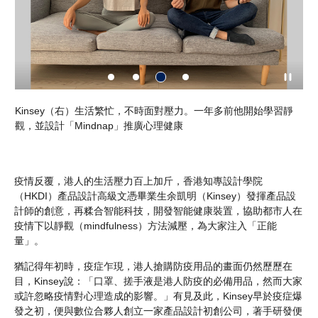
有興
Kinsey（右）生活繁忙，不時面對壓力。一年多前他開始學習靜
K
觀，並設計「Mindnap」推廣心理健康
銜
主
疫情反覆，港人的生活壓力百上加斤，香港知專設計學院
（HKDI）產品設計高級文憑畢業生余凱明（Kinsey）發揮產品設
計師的創意，再糅合智能科技，開發智能健康裝置，協助都市人在
疫情下以靜觀（mindfulness）方法減壓，為大家注入「正能
量」。
猶記得年初時，疫症乍現，港人搶購防疫用品的畫面仍然歷歷在
目，Kinsey說：「口罩、搓手液是港人防疫的必備用品，然而大家
或許忽略疫情對心理造成的影響。」有見及此，Kinsey早於疫症爆
發之初，便與數位合夥人創立一家產品設計初創公司，著手研發便