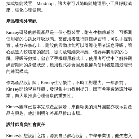
攜式智能裝置—Mindnap，讓大家可以隨時隨地運用小工具靜觀減
壓，強化心理健康。
產品獲海外青睞
Kinsey研發的靜觀產品是一個小型裝置，附有生物傳感器，可探測
使用者的心跳及呼吸狀態。當使用者進行靜觀練習時，可以手握裝
置，或放在掌心上，附設的震動功能可以引導使用者調息呼吸，讓
心跳進入較穩定的狀態，從而放鬆繃緊神經。儀器再將用家的心
跳、呼吸等數據，儲存至手機應用程式上，使用者可從中了解靜觀
練習期間的身體狀況，應用程式亦會因應數據為使用者建議最理想
的練習模式。
作為產品設計師，Kinsey生活繁忙，不時面對壓力。一年多前，
Kinsey開始學習靜觀，發現集中力得到提升，因而希望透過設計專
業，向大眾推廣心理健康的重要性。
Kinsey團隊已基本完成產品開發，來自歐美的海外團體亦表示對產
品有興趣。他計劃明年將產品推出市場。
設計師肩負社會責任
Kinsey回想設計之路，源於自己醉心設計，中學畢業後，他矢志入