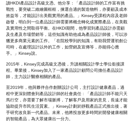
讀HKDI產品設計高級文憑。他分享：「產品設計師的工作富有挑
戰性，要突破二維繪圖框框，揀選合適的製造物料，亦要顧及成本
效益等，才能設計出美觀實用的產品。」Kinsey受課程內容及老師
啟發，明白到一位產品設計師需要將概念轉化成實際產品，在美觀
及實用性之間取得平衡。在HKDI期間，他學習到產品設計亦需顧
及生產及市場營銷等，這些知識有助他成為產品設計師後，可以涉
獵更多商業元素的工作。「在院校學到的知識，有助我營運初創公
司時，在處理設計以外的工作，如營銷及宣傳等，亦能得心應
手。」Kinsey說。
2015年，Kinsey完成高級文憑後，升讀相關設計學士學位銜接課
程。畢業後，Kinsey加入了一家產品設計顧問公司擔任產品設計
師，主力設計醫療相關的產品。
至2019年，他與夥伴合作創辦設計公司，主打設計健康產品，過
程中更深刻體會到產品設計師的社會責任﹕「產品設計師不能只天
馬行空，亦需要了解市場脈搏，了解客戶及用家的意見，長遠才能
協助提升市民生活質素。」Kinsey計劃於靜觀產品正式推出後，著
手研究改良新一代產品。未來，他將投放更多時間於開發健康相關
的智能產品，為大眾健康出一分力。