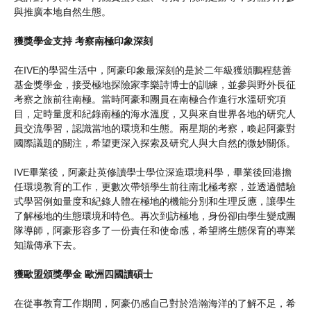
與推廣本地自然生態。
獲獎學金支持 考察南極印象深刻
在IVE的學習生活中，阿豪印象最深刻的是於二年級獲頒鵬程慈善
基金獎學金，接受極地探險家李樂詩博士的訓練，並參與野外長征
考察之旅前往南極。當時阿豪和團員在南極合作進行水溫研究項
目，定時量度和紀錄南極的海水溫度，又與來自世界各地的研究人
員交流學習，認識當地的環境和生態。兩星期的考察，喚起阿豪對
國際議題的關注，希望更深入探索及研究人與大自然的微妙關係。
IVE畢業後，阿豪赴英修讀學士學位深造環境科學，畢業後回港擔
任環境教育的工作，更數次帶領學生前往南北極考察，並透過體驗
式學習例如量度和紀錄人體在極地的機能分別和生理反應，讓學生
了解極地的生態環境和特色。再次到訪極地，身份卻由學生變成團
隊導師，阿豪形容多了一份責任和使命感，希望將生態保育的專業
知識傳承下去。
獲歐盟頒獎學金 歐洲四國讀碩士
在從事教育工作期間，阿豪仍感自己對於浩瀚海洋的了解不足，希