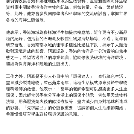
要負責收集香港和鄰近地區水域的生物資料，並更新國際海洋生物
資料庫中關於香港海洋生物的紀錄，例如數量、分布、繁殖情況
等。此外，他亦會參與國際學者和科學家的交流研討會，掌握世界
各地的海洋生態發展。
他表示，香港海域為多樣海洋生物提供棲息地，近年更有不少新品
種的紀錄，包括新的石珊瑚及軟體生物如海蛞蝓等。不過，近年有
研究發現，香港南部水域的珊瑚多樣性比過往下跌，揭示了人類活
動對環境造成的影響。阿豪認為，香港的海洋是十分珍貴的自然生
態之一，希望透過自己的專業知識，協助修復受破壞的海洋環境，
繼續為保育海洋和陸地的生態出力。
工作之外，阿豪是不少人心目中的「環保達人」，奉行綠色生活，
盡量減少製造廢物，並已茹素兩年，這種生活模式原來源於中學物
理科老師的啟發。他表示：「當年的老師希望可以感染更多人注重
環保，因此經常與學生分享生活上的環保小貼示，例如用天然物料
洗頭、用高壓煲熄火後的餘溫煮飯等，盡力減少自身對地球所造成
的影響。「先求諸己」的心態很重要，從調節個人生活細節開始，
希望慢慢培育學生對於環境保護的意識。」