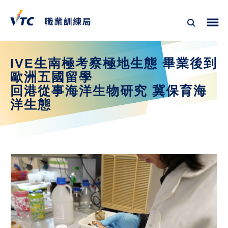
IVE生南極考察極地生態 畢業後到
歐洲五國留學
回港從事海洋生物研究 冀保育海
洋生態