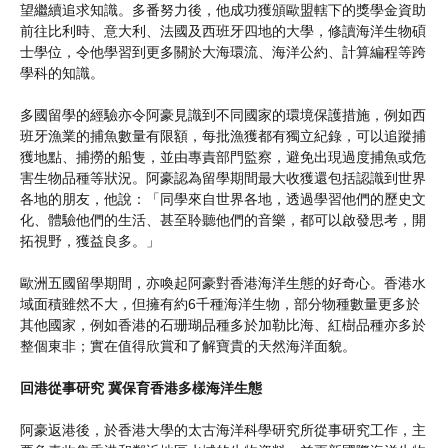
望繼續追求知識。多番努力後，他成功獲頒歐盟轄下的獎學金資助
前往比利時、意大利、法國及西班牙四地的大學，修讀海洋生物碩
士學位，令他學習到更多關於大海環流、海洋公約、計算編程等跨
學科的知識。
多國留學的經驗亦令阿豪見識到不同國家的環境保護措施，例如西
班牙漁業的捕魚數量有限額，每批漁獲都有獨立紀錄，可以追蹤捕
獲地點、捕撈的船隻，並由專責部門監察，避免出現過度捕魚或危
害生物品種等狀況。阿豪認為留學期間最大收獲還包括認識到世界
各地的朋友，他說：「同學來自世界各地，透過學習他們的歷史文
化、體驗他們的生活、甚至聆聽他們的音樂，都可以啟發思考，開
拓視野，獲益良多。」
歐洲五國留學期間，亦喚起阿豪對香港海洋生態的好奇心。香港水
域面積雖然不大，但擁有約6千種海洋生物，部分物種數量更多於
其他國家，例如香港的石珊瑚品種多於加勒比海、紅樹品種亦多於
整個東非；實在值得欣賞和了解寶貴的天然海洋面貌。
回港從事研究 冀保育香港多樣海洋生態
阿豪返港後，於香港大學的太古海洋科學研究所從事研究工作，主