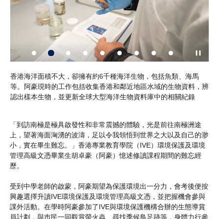
大，卻擁有約6千種海洋生物，包括魚類、海馬
香港海洋面積不大，卻
工作包括收集香港和鄰近地區水域的生物資料，辨
等。阿豪現時的工作
並更新全球大型海洋生物資料庫中的相關紀錄
認出樣本生物，並更
「到訪南極是極具啟發性和非常震撼的體驗，光是前往南極洲途
上，望著海面洶湧的波濤，足以令我領悟到世界之大以及自己的渺
小，實在畢生難忘。」香港專業教育學院（IVE）環境保護及環境
管理高級文憑畢業生胡卓豪（阿豪）憶述修讀課程期間的難忘經
歷。
受到中學老師的啟蒙，阿豪期望為保護環境出一分力，會考後便按
興趣選擇升讀IVE環境保護及環境管理高級文憑，並把握機會參與
課外活動。在學時阿豪參加了IVE與環境保護機構合辦的生態導賞
員計劃，與巿民一同觀賞螢火蟲、尋找季候鳥足跡等，身體力行參