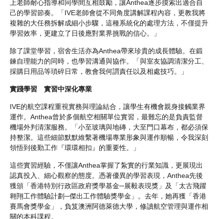
上老師耐心指導和同學間互相鼓勵，讓Anthea逐步摸索出適合自
己的學習節奏。「IVE老師會從不同角度講解課程內容，更教我將
複雜的大任務拆解成細小步驟，這種系統化的處理方法，不僅提升
學習效率，更建立了日後應對業界挑戰的信心。」
除了課堂學習，宿舍生活亦為Anthea帶來珍貴的成長體驗。在鍛
鍊自理能力的同時，也學習溝通與協作。「與室友協調清潔分工、
採購日用品等瑣碎日常，教會我何謂責任以及相處技巧。」
實踐學習 實習中深化專業
IVE的航空課程重視實務與理論結合，讓學生有機會親身接觸業界
運作。Anthea曾於多個航空相關單位實習，最難忘的是負責監督
機場外判清潔服務。「小至玻璃與地磚，大至門口幕布，都必須保
持整潔。這些細節默默維繫著機場專業形象與運作順暢，令我深刻
領悟到後勤工作『環環相扣』的重要性。」
這些實習經驗，不僅讓Anthea掌握了紮實的行業知識，更展現出
認真投入、細心觀察的態度。憑著優異的學習表現，Anthea先後
獲頒「香港特別行政區政府獎學基金─展毅表現獎」及「太古飛躍
翱翔工作體驗計劃─傑出工作體驗獎學金」。去年，她再獲「香港
賽馬會獎學金」，負笈澳洲阿德萊德大學，修讀航空管理與運作相
關的本科課程。