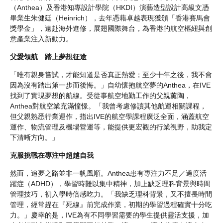
（Anthea）及香港知專設計學院（HKDI）演藝造型設計高級文憑
畢業生朱健廷（Heinrich），去年憑藉卓越表現獲頒「香港賽馬會
獎學金」，遠赴海外進修，展翅國際舞台，為香港的航空樞紐與創
意產業注入新動力。
父愛領航 踏上夢想征途
「唯有親身嘗試，才能知道是否真正熱愛；至少十年之後，我不會
因為沒有踏出第一步而後悔。」自幼懷抱航空夢的Anthea，在IVE
找到了實現夢想的航線。受從事航空地勤工作的父親薰陶，
Anthea對航空業充滿憧憬。「我曾考慮修讀其他航運相關課程，
但父親熟悉行業運作，指出IVE的航空學課程廣泛全面，涵蓋航空
運作、物流管理及機場營運等，能提供更宏觀的行業視野，助我定
下清晰方向。」
克服挑戰在專注中超越自我
然而，追夢之路並非一帆風順。Anthea患有專注力不足／過度活
躍症（ADHD），學習時難以集中精神，加上缺乏理科背景與時間
管理技巧，初入學時倍感吃力。「我缺乏理科背景，又不擅長時間
管理，經常趕在『死線』前完成作業，初期的學習過程確實十分吃
力。」慶幸的是，IVE為有不同學習需要的學生提供靈活支援，加