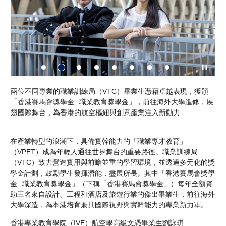
頒
兩位不同專業的職業訓練局（VTC）畢業生憑藉卓越表現，獲頒
香
，展
「香港賽馬會獎學金─職業教育獎學金」，前往海外大學進修，展
（
翅國際舞台，為香港的航空樞紐與創意產業注入新動力
曾
索
在產業轉型的浪潮下，具備實幹能力的「職業專才教育」
（VPET）成為年輕人通往世界舞台的重要路徑。職業訓練局
（VTC）致力營造實用與前瞻並重的學習環境，並透過多元化的獎
學金計劃，鼓勵學生發揮潛能，盡展所長。其中「香港賽馬會獎學
金─職業教育獎學金」（下稱「香港賽馬會獎學金」）每年全額資
助三名來自設計、工程和酒店及旅遊行業的傑出畢業生，前往海外
大學深造，為本港培育兼具國際視野與實幹能力的專業新力軍。
香港專業教育學院（IVE）航空學高級文憑畢業生劉詠琪