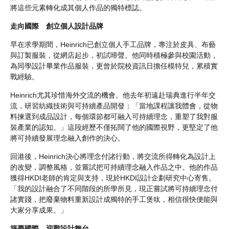
將這些元素轉化成其個人作品的獨特標誌。
走向國際 創立個人設計品牌
早在求學期間，Heinrich已創立個人手工品牌，專注於皮具、布藝
與訂製服裝，從網店起步，初試啼聲。他同時積極參與校園活動，
為同學設計畢業作品服裝，更曾於院校資訊日擔任模特兒，累積實
戰經驗。
Heinrich尤其珍惜海外交流的機會。他去年初遠赴瑞典進行半年交
流，研習紡織技術與可持續產品開發：「當地課程讓我體會，從物
料揀選到成品設計，每個環節都可融入可持續理念，重塑了我對服
裝產業的認知。」這段經歷不僅拓闊了他的國際視野，更堅定了他
將可持續發展理念融入創作的決心。
回港後，Heinrich決心將理念付諸行動，將交流所得轉化為設計上
的改變，調整風格，並嘗試把可持續理念融入作品之中。他的作品
獲得HKDI老師的肯定與支持，現於HKDI設計企劃研究中心寄售。
「我的設計融合了不同階段的所學所見，現正嘗試將可持續理念付
諸實踐，把廢棄物料重新設計成獨特的手工煲呔，相信很快便能與
大家分享成果。」
築夢國際 迎戰設計舞台