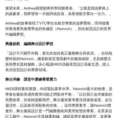
展望未來，Anthea期望能將所學回饋香港。「父親是我追夢路上
的啟蒙者，我希望有一天能與他並肩，為香港航空業出一分力。」
Anthea的故事展現了VTC學生在航空專業的追夢歷程，而同樣獲
得香港賽馬會獎學金的朱健廷（Heinrich），則在創意設計的世界
中編織夢想。
興趣啟航 編織舞台設計夢想
「設計不只關乎外觀，更在於如何真正服務舞台與表演。」自幼熱
愛時裝的Heinrich，總喜歡留意電視劇中的服裝細節，尤其鍾愛古
裝與歷史題材服飾，決心報讀HKDI演藝造型設計高級文憑，踏上
表演造型設計的專業領域。
舞台淬鍊 課堂中磨練專業實力
HKDI課程重視實踐，內容緊貼業界水準。Heinrich最大的收穫，是
學會在藝術美感與實用功能之間取得平衡：「以往我只追求服裝的
視覺效果，但老師提醒我們，舞台服裝要考量演員換裝速度、走位
靈活性，以及能否突顯角色性格。」這些專業要求，讓Heinrich體
會到，舞台服裝設計是一門融匯藝術與實用智慧的專業。在眾多設
計工藝中，Heinrich尤其鍾愛刺繡、縫紉及歷史服裝研究，並逐漸