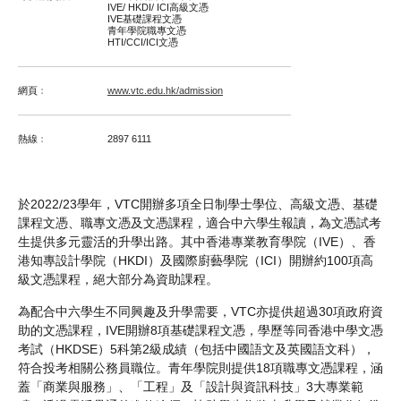
IVE/ HKDI/ ICI高級文憑
IVE基礎課程文憑
青年學院職專文憑
HTI/CCI/ICI文憑
網頁﹕
www.vtc.edu.hk/admission
熱線﹕
2897 6111
於2022/23學年，VTC開辦多項全日制學士學位、高級文憑、基礎
課程文憑、職專文憑及文憑課程，適合中六學生報讀，為文憑試考
生提供多元靈活的升學出路。其中香港專業教育學院（IVE）、香
港知專設計學院（HKDI）及國際廚藝學院（ICI）開辦約100項高
級文憑課程，絕大部分為資助課程。
為配合中六學生不同興趣及升學需要，VTC亦提供超過30項政府資
助的文憑課程，IVE開辦8項基礎課程文憑，學歷等同香港中學文憑
考試（HKDSE）5科第2級成績（包括中國語文及英國語文科），
符合投考相關公務員職位。青年學院則提供18項職專文憑課程，涵
蓋「商業與服務」、「工程」及「設計與資訊科技」3大專業範