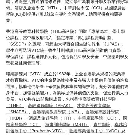
疇，透過靈活貫通的進修途徑，協助學生為將來升學及就業作好準
備。酒店及旅遊學院（HTI）、中華廚藝學院（CCI）及國際廚藝
學院(ICI)則提供7項以就業主導的文憑課程，助同學投身相關專
業。
香港高等教育科技學院（THEi高科院）開辦「專業為本」學士學
位課程，當中獲政府納入「指定專業／界別課程資助計劃」
（SSSDP）的課程，可經由大學聯合招生辦法報名（JUPAS）。
學生亦可透過VTC統一收生計劃報讀THEi高科院開辦的自資學士
學位課程，課程選擇多元化，包括食品科學及安全、中藥藥劑學及
營養及健康管理等。
職業訓練局（VTC）成立於1982年，是全香港最具規模的職業專
才教育機構。VTC的使命是為離校生及在職人士提供具價值的進修
選擇，協助他們培養正確價值觀和掌握知識技能，充分裝備他們終
身學習，加強就業能力，為業界提供具價值的支援，促進行業人力
發展。VTC共有13間機構成員，包括
香港高等教育科技學院
（THEi）
、
高峰進修學院（PEAK）
、
才晉高等教育學院
（SHAPE）
、
香港專業教育學院（IVE）
、
香港知專設計學院
（HKDI）
、
酒店及旅遊學院（HTI）
、
中華廚藝學院（CCI）
、
國
際廚藝學院（ICI）
、
海事訓練學院（MSTI）
、
青年學院
、
卓越培
訓發展中心（Pro-Act by VTC）
、
匯縱專業發展中心（IVDC）
及