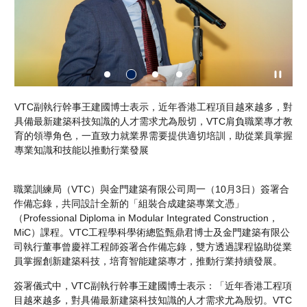
執行
VTC副執行幹事王建國博士表示，近年香港工程項目越來越多，對
金
的
具備最新建築科技知識的人才需求尤為殷切，VTC肩負職業專才教
能
育的領導角色，一直致力就業界需要提供適切培訓，助從業員掌握
文
專業知識和技能以推動行業發展
職業訓練局（VTC）與金門建築有限公司周一（10月3日）簽署合
作備忘錄，共同設計全新的「組裝合成建築專業文憑」
（Professional Diploma in Modular Integrated Construction，
MiC）課程。VTC工程學科學術總監甄鼎君博士及金門建築有限公
司執行董事曾慶祥工程師簽署合作備忘錄，雙方透過課程協助從業
員掌握創新建築科技，培育智能建築專才，推動行業持續發展。
簽署儀式中，VTC副執行幹事王建國博士表示：「近年香港工程項
目越來越多，對具備最新建築科技知識的人才需求尤為殷切。VTC