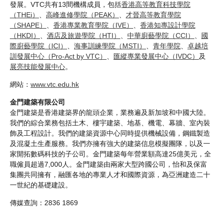
發展。VTC共有13間機構成員，包括
香港高等教育科技學院
（THEi）
、
高峰進修學院（PEAK）
、
才晉高等教育學院
（SHAPE）
、
香港專業教育學院（IVE）
、
香港知專設計學院
（HKDI）
、
酒店及旅遊學院（HTI）
、
中華廚藝學院（CCI）
、
國
際廚藝學院（ICI）
、
海事訓練學院（MSTI）
、
青年學院
、
卓越培
訓發展中心（Pro-Act by VTC）
、
匯縱專業發展中心（IVDC）
及
展亮技能發展中心
。
網站：
www.vtc.edu.hk
金門建築有限公司
金門建築是香港建築界的龍頭企業，業務遍及新加坡和中國大陸。
我們的綜合業務包括土木、樓宇建築、地基、機電、幕牆、室內裝
飾及工程設計。我們的建築資源中心同時提供機械設備，鋼鐵製造
及混凝土生產服務。我們亦擁有強大的建築信息模擬團隊，以及一
家開拓數碼科技的子公司。金門建築每年營業額高達25億美元，全
職僱員超過7,000人。金門建築由兩家大型跨國公司，怡和及保富
集團共同擁有，融匯各地的專業人才和國際資源，為亞洲建造二十
一世紀的基礎建設。
傳媒查詢：2836 1869