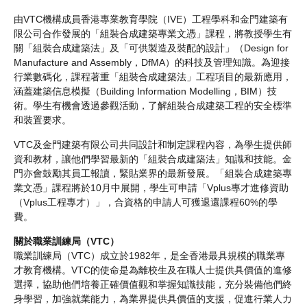
由VTC機構成員香港專業教育學院（IVE）工程學科和金門建築有
限公司合作發展的「組裝合成建築專業文憑」課程，將教授學生有
關「組裝合成建築法」及「可供製造及裝配的設計」（Design for
Manufacture and Assembly，DfMA）的科技及管理知識。為迎接
行業數碼化，課程著重「組裝合成建築法」工程項目的最新應用，
涵蓋建築信息模擬（Building Information Modelling，BIM）技
術。學生有機會透過參觀活動，了解組裝合成建築工程的安全標準
和裝置要求。
VTC及金門建築有限公司共同設計和制定課程內容，為學生提供師
資和教材，讓他們學習最新的「組裝合成建築法」知識和技能。金
門亦會鼓勵其員工報讀，緊貼業界的最新發展。「組裝合成建築專
業文憑」課程將於10月中展開，學生可申請「Vplus專才進修資助
（Vplus工程專才）」，合資格的申請人可獲退還課程60%的學
費。
關於職業訓練局（VTC）
職業訓練局（VTC）成立於1982年，是全香港最具規模的職業專
才教育機構。VTC的使命是為離校生及在職人士提供具價值的進修
選擇，協助他們培養正確價值觀和掌握知識技能，充分裝備他們終
身學習，加強就業能力，為業界提供具價值的支援，促進行業人力