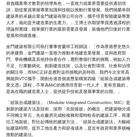
肩負職業專才教育的領導角色，一直致力就業界需要提供適切培
訓，助從業員掌握專業知識和技能以推動行業發展。我們很榮幸與
建築界的卓越企業金門建築有限公司合作，攜手培育智能建築專業
人才，藉此提升建造業的生產力。」王博士亦期望學員透過課程的
理論和實踐，能掌握行業的最新需要及發展，裝備他們日後於行業
發展和持續進修。
金門建築有限公司執行董事曾慶祥工程師說：「作為香港歷史悠久
的承建商，金門建築一直致力推動本地建造業發展，並與政府部
門、學術機構及其他持份者合作，應對整個行業的挑戰，例如人力
不足、行業數碼化、創新建造技術，以及社會對環境、社會和治理
的關注等，而MiC正好是應對這些挑戰的及時雨。我們今次非常高
興能與VTC攜手，開創全港首個資歷架構第四級『組裝合成建築專
業文憑』課程，不單為MiC的應用培育新一代人才，更有意義的，
是為在職的建造業人士，提供提升技術及發展事業的台階。」
「組裝合成建築法」（Modular Integrated Construction, MiC）是
創新的建築方法及技術，採用「先裝後嵌」的概念，把建築物分成
不同獨立單元，先在廠房完成較複雜和需時較長的建築工序，再運
往工地裝嵌。對比起傳統的建築方法，「組裝合成建築法」大幅縮
短建築時間、提升工地生產力和節省成本，是近年政府和業界積極
推動的建築法。