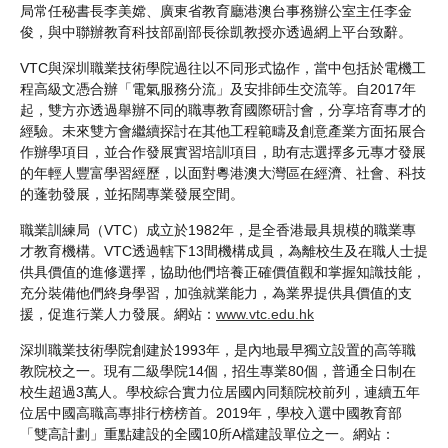
局常任秘書長李美嫦、廣東省教育廳港澳台事務辦公室主任李金
俊，與中聯辦教育科技部副部長徐凱教授亦透過網上平台致辭。
VTC與深圳職業技術學院過往以不同形式協作，當中包括於電機工
程高級文憑合辦「電氣服務分流」及安排師生交流等。自2017年
起，雙方亦透過舉辦不同的職專教育國際研討會，分享培育專才的
經驗。未來雙方會繼續探討在其他工程範疇及創意產業方面拓展合
作辦學項目，並合作發展實習培訓項目，助有志選擇多元專才發展
的年輕人豐富學習經歷，以面對粵港澳大灣區在經濟、社會、科技
的蓬勃發展，並拓闊專業發展空間。
職業訓練局（VTC）成立於1982年，是全香港最具規模的職業專
才教育機構。VTC透過轄下13間機構成員，為離校生及在職人士提
供具價值的進修選擇，協助他們培養正確價值觀和掌握知識技能，
充分裝備他們終身學習，加強就業能力，為業界提供具價值的支
援，促進行業人力發展。網站：
www.vtc.edu.hk
深圳職業技術學院創建於1993年，是內地最早獨立設置的高等職
教院校之一。現有二級學院14個，招生專業80個，普通全日制在
校生超過3萬人。學校綜合實力位居國內同類院校前列，連續五年
位居中國高職高專排行榜榜首。2019年，學校入選中國教育部
「雙高計劃」重點建設的全國10所A檔建設單位之一。網站：