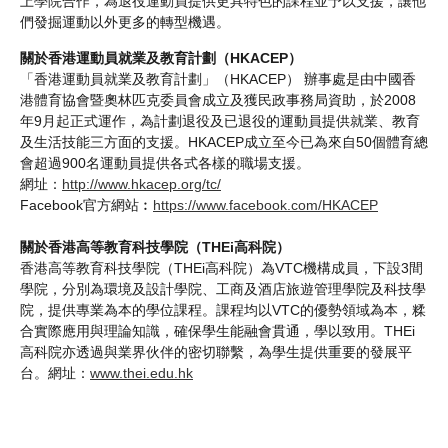
上學院合作，為退役運動員提供更具特色的課程並予以支援，讓他
們發掘運動以外更多的轉型機遇。
關於香港運動員就業及教育計劃（HKACEP）
「香港運動員就業及教育計劃」（HKACEP） 辦事處是由中國香
港體育協會暨奧林匹克委員會成立及獲民政事務局資助，於2008
年9月起正式運作，為計劃退役及已退役的運動員提供就業、教育
及生活技能三方面的支援。HKACEP成立至今已為來自50個體育總
會超過900名運動員提供各式各樣的職場支援。
網址：
http://www.hkacep.org/tc/
Facebook官方網站︰
https://www.facebook.com/HKACEP
關於香港高等教育科技學院（THEi高科院）
香港高等教育科技學院（THEi高科院）為VTC機構成員，下設3間
學院，分別為環境及設計學院、工商及酒店旅遊管理學院及科技學
院，提供專業為本的學位課程。課程均以VTC的優勢領域為本，糅
合實際應用與理論知識，確保學生能融會貫通，學以致用。THEi
高科院亦透過與業界伙伴的密切聯繫，為學生提供重要的發展平
台。網址：
www.thei.edu.hk