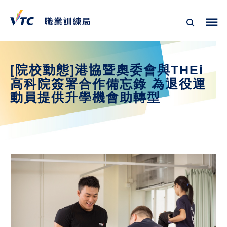
[院校動態]港協暨奧委會與THEi
高科院簽署合作備忘錄 為退役運
動員提供升學機會助轉型