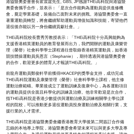
港協暨奧委會會長霍震霆先生, GBS, JP感謝THEi高科院與港協暨
奧委會攜手合作，並表示︰「是次合作能夠為運動員提供進修機
會，奠定學業基礎，裝備自己面對未來的挑戰。港協暨奧委會一直
著重運動員轉型，將會繼續幫助運動員增值知識和技能，寄望他們
退役後亦能以另一身份繼續貢獻社會。」
THEi高科院校長曹秀芳教授表示：「THEi高科院十分高興能夠為
支援香港精英運動員的教育發展而出力，我們開辦的運動及康樂管
理（榮譽）社會科學學士課程過往曾取錄香港精英運動員，如香港
競技體操運動員吳恩言（Stephanie），期待透過與港協暨奧委會
的合作，歡迎更多的體育人才報讀THEi高科院。」
前龍舟運動員鄭俊軒早前獲得HKACEP的獎學金支持，成功完成
THEi高科院運動及康樂管理（榮譽）社會科學學士課程，他主修
運動治療範疇。畢業後成立了運動訓練及復康中心，為各運動項目
的運動員提供全面且科學化的訓練及治療。他非常歡迎是次合作，
指THEi高科院是香港少數提供與運動治療及訓練相關學士學位課
程的院校，可以推動更多退役運動員投身運動治療及相關行業，支
援行業的人才需求。
THEi高科院是港協暨奧委會繼香港教育大學後第二間簽訂合作備
忘錄的本地專上學院，港協暨奧委會希望未來可以與更多大學及專