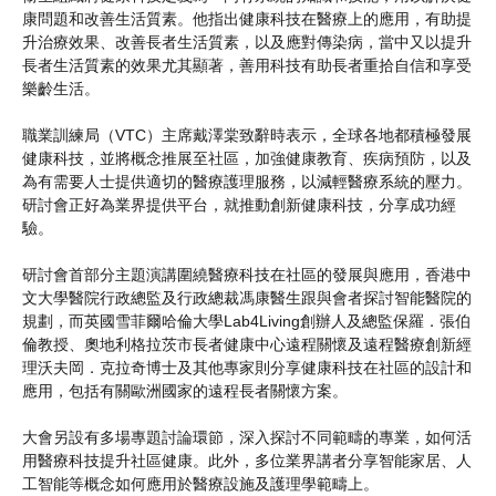
康問題和改善生活質素。他指出健康科技在醫療上的應用，有助提
升治療效果、改善長者生活質素，以及應對傳染病，當中又以提升
長者生活質素的效果尤其顯著，善用科技有助長者重拾自信和享受
樂齡生活。
職業訓練局（VTC）主席戴澤棠致辭時表示，全球各地都積極發展
健康科技，並將概念推展至社區，加強健康教育、疾病預防，以及
為有需要人士提供適切的醫療護理服務，以減輕醫療系統的壓力。
研討會正好為業界提供平台，就推動創新健康科技，分享成功經
驗。
研討會首部分主題演講圍繞醫療科技在社區的發展與應用，香港中
文大學醫院行政總監及行政總裁馮康醫生跟與會者探討智能醫院的
規劃，而英國雪菲爾哈倫大學Lab4Living創辦人及總監保羅．張伯
倫教授、奧地利格拉茨市長者健康中心遠程關懷及遠程醫療創新經
理沃夫岡．克拉奇博士及其他專家則分享健康科技在社區的設計和
應用，包括有關歐洲國家的遠程長者關懷方案。
大會另設有多場專題討論環節，深入探討不同範疇的專業，如何活
用醫療科技提升社區健康。此外，多位業界講者分享智能家居、人
工智能等概念如何應用於醫療設施及護理學範疇上。