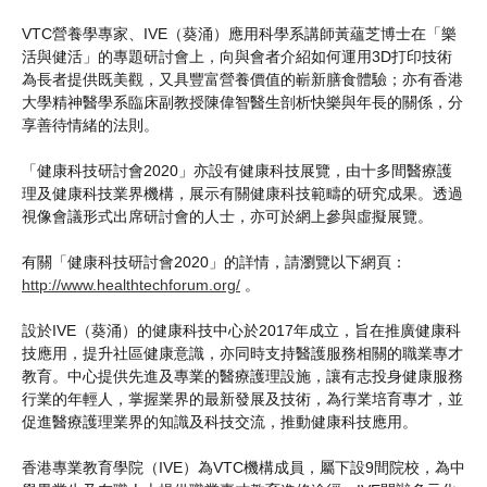
VTC營養學專家、IVE（葵涌）應用科學系講師黃蘊芝博士在「樂
活與健活」的專題研討會上，向與會者介紹如何運用3D打印技術
為長者提供既美觀，又具豐富營養價值的嶄新膳食體驗；亦有香港
大學精神醫學系臨床副教授陳偉智醫生剖析快樂與年長的關係，分
享善待情緒的法則。
「健康科技研討會2020」亦設有健康科技展覽，由十多間醫療護
理及健康科技業界機構，展示有關健康科技範疇的研究成果。透過
視像會議形式出席研討會的人士，亦可於網上參與虛擬展覽。
有關「健康科技研討會2020」的詳情，請瀏覽以下網頁：
http://www.healthtechforum.org/
。
設於IVE（葵涌）的健康科技中心於2017年成立，旨在推廣健康科
技應用，提升社區健康意識，亦同時支持醫護服務相關的職業專才
教育。中心提供先進及專業的醫療護理設施，讓有志投身健康服務
行業的年輕人，掌握業界的最新發展及技術，為行業培育專才，並
促進醫療護理業界的知識及科技交流，推動健康科技應用。
香港專業教育學院（IVE）為VTC機構成員，屬下設9間院校，為中