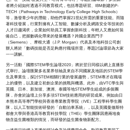
者將介紹如何透過不同教育模式，包括專題研習、IBM創建的P-
TECH（Pathways in Technology Early College High Schools）
等，激發青少年的潛能，助他們掌握21世紀所需的重要技能。而隨
著科技發展，行業對擁有人工智能、數據分析及網路安全等技術的
人才日趨渴求，企業如何助員工掌握創新科技，年輕人又應如何裝
備自己，把握數碼化帶來的發展機遇？跨國企業西門子
（Siemens）、摩根大通（J.P. Morgan）代表及本地科技公司創
辦人將於「數碼技能是否足夠應付職場所需」專題討論環節為大家
一一講解。
另一活動「國際STEM學生論壇2020」將於翌日同樣以網上直播形
式舉行。論壇匯聚多名業界領袖及來自不同國家及地區的STEM學
生及畢業生，探討STEM相關行業的發展趨勢，STEM專才在職場
上的優勢，以及建立初創企業的挑戰與機遇。此外，由VTC學生與
英國、日本、新加坡、澳洲、泰國等地STEM學生組成的多個團
隊，亦會於論壇上分享多項STEM技術應用的研習成果。例如由日
本熊本高等專門學校與香港專業教育學院（IVE）工程學科學生團
隊，以人工智能技術研發的「自動泊車系統」，以及英國曼徹斯特
都會大學與香港高等教育科技學院（THEi）學生團隊因應兩地食
物含益生菌種類的情況，而研發的益生菌食物新配方。
一連兩日於網上直播的研討會及論壇費用全免，歡迎教育界同工、