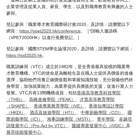
企業管理及從業人員、家長、學生，以及對職專教育有興趣的人士
參與。
登記參與「職業專才教育國際研討會2020」及詳情：請瀏覽以下
網頁：
https://vpet2020.hk/conference
。［*請輸入邀請碼
（VPET2020HK）以進行免費登記。］
登記參與「國際STEM學生論壇2020」及詳情，請瀏覽以下網頁：
https://issf2020.hk
。
職業訓練局（VTC）成立於1982年，是全香港最具規模的職業專
才教育機構。VTC的使命是為離校生及在職人士提供具價值的進修
選擇，協助他們培養正確價值觀和掌握知識技能，充分裝備他們終
身學習，加強就業能力，為業界提供具價值的支援，促進行業人力
發展。VTC共有13間機構成員，包括
香港高等教育科技學院
（THEi）
、
高峰進修學院（PEAK）
、
才晉高等教育學院
（SHAPE）
、
香港專業教育學院（IVE）
、
香港知專設計學院
（HKDI）
、
酒店及旅遊學院（HTI）
、
中華廚藝學院（CCI）
、
國
際廚藝學院（ICI）
、
海事訓練學院（MSTI）
、
青年學院
、
卓越培
訓發展中心（Pro-Act by VTC）
、
匯縱專業發展中心（IVDC）
及
展亮技能發展中心
。