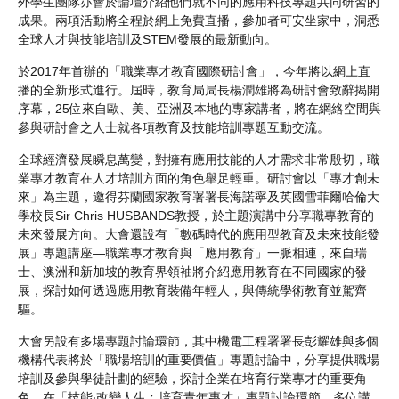
外學生團隊亦會於論壇介紹他們就不同的應用科技專題共同研習的
成果。兩項活動將全程於網上免費直播，參加者可安坐家中，洞悉
全球人才與技能培訓及STEM發展的最新動向。
於2017年首辦的「職業專才教育國際研討會」，今年將以網上直
播的全新形式進行。屆時，教育局局長楊潤雄將為研討會致辭揭開
序幕，25位來自歐、美、亞洲及本地的專家講者，將在網絡空間與
參與研討會之人士就各項教育及技能培訓專題互動交流。
全球經濟發展瞬息萬變，對擁有應用技能的人才需求非常殷切，職
業專才教育在人才培訓方面的角色舉足輕重。研討會以「專才創未
來」為主題，邀得芬蘭國家教育署署長海諾寧及英國雪菲爾哈倫大
學校長Sir Chris HUSBANDS教授，於主題演講中分享職專教育的
未來發展方向。大會還設有「數碼時代的應用型教育及未來技能發
展」專題講座—職業專才教育與「應用教育」一脈相連，來自瑞
士、澳洲和新加坡的教育界領袖將介紹應用教育在不同國家的發
展，探討如何透過應用教育裝備年輕人，與傳統學術教育並駕齊
驅。
大會另設有多場專題討論環節，其中機電工程署署長彭耀雄與多個
機構代表將於「職場培訓的重要價值」專題討論中，分享提供職場
培訓及參與學徒計劃的經驗，探討企業在培育行業專才的重要角
色。在「技能‧改變人生﹕培育青年專才」專題討論環節，多位講