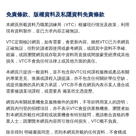
免責條款、版權資料及私隱資料免責條款
本網頁所載資料乃職業訓練局（VTC）根據現行情況及政策，利用
現有資料製作，並已力求內容正確無誤。
VTC定期檢討網頁，如有需要，會更新內容。雖然VTC已力求網頁
正確無誤，但對於讀者因使用或參考網頁，或因其中資料不準確、
錯漏，或因瀏覽網頁或存取其中資料而直接或間接蒙受經濟或其他
損失，VTC不會負任何法律上或其他方面的責任。
本網頁只提供一般資料，並不包含與VTC任何課程服務或產品有關
的專業意見、推廣或課程入讀提議，亦不包含任何關於學位空缺，
或提供服務的具約束力承諾，VTC亦不會在網頁內表示某人適合或
需要修讀某項課程，或需要具 備某些文憑資歷。
網頁內有關就業機會及服務條件的資料，不等於聘用某人的證明；
網頁內刊登的招標項目，亦不表示VTC會提供業務機會。瀏覽者如
對本網頁所載任何課程或就業機會有特別疑問，應請教合資格的專
業人士；因瀏覽本網頁內容而引致任何損失，VTC概不負責。
除非得到 明確書面同意，否則本網頁所載的任何資料，不會構成