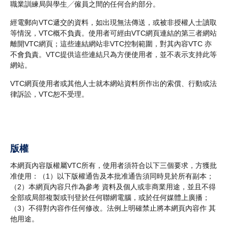
職業訓練局與學生╱僱員之間的任何合約部分。
經電郵向VTC遞交的資料，如出現無法傳送，或被非授權人士讀取
等情況，VTC概不負責。使用者可經由VTC網頁連結的第三者網站
離開VTC網頁；這些連結網站非VTC控制範圍，對其內容VTC 亦
不會負責。VTC提供這些連結只為方便使用者，並不表示支持此等
網站。
VTC網頁使用者或其他人士就本網站資料所作出的索償、行動或法
律訴訟，VTC恕不受理。
版權
本網頁內容版權屬VTC所有，使用者須符合以下三個要求，方獲批
准使用：（1）以下版權通告及本批准通告須同時見於所有副本；
（2）本網頁內容只作為參考 資料及個人或非商業用途，並且不得
全部或局部複製或刊登於任何聯網電腦，或於任何媒體上廣播；
（3）不得對內容作任何修改。法例上明確禁止將本網頁內容作 其
他用途。