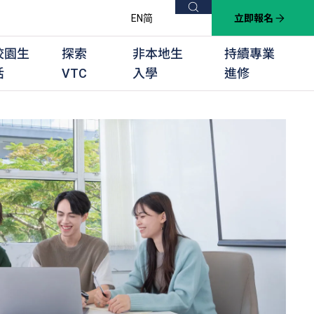
搜尋
EN
简
立即報名
校園生
探索
非本地生
持續專業
活
VTC
入學
進修
他課程
用學習課程
群培訓計劃
他專業課程
業考試及認可
徒及其他訓練計劃