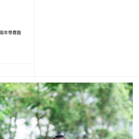
兩年學費豁