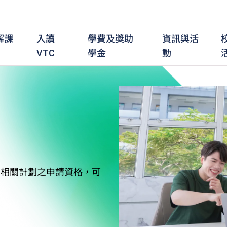
解課
入讀
學費及獎助
資訊與活
VTC
學金
動
職前培訓課程
職前培訓
學費及資助
入學資訊
在職培訓課程
在職培訓
獎學金
學歷程度
其
最新動態
全日制中六或以上
全日制中六或以上
全日制中六或以上
持續專業進修
持續專業進修
獎學金及獎勵計劃
學士學位
應
活動重溫
全日制中三或以上
全日制中三或以上
全日制中三或以上
夜間兼讀制
夜間兼讀制
高級文憑
社
銜接學士學位
銜接學士學位
夜間兼讀制
日間兼讀制
日間兼讀制
文憑
其
符合相關計劃之申請資格，可
日間兼讀制
證書
專
學