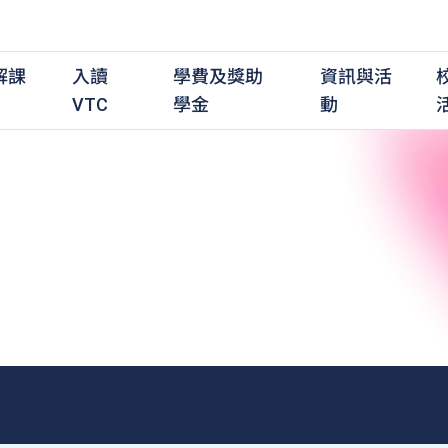
解課
入讀
學費及獎助
資訊與活
VTC
學金
動
職前培訓課程
職前培訓
學費及資助
入學資訊
在職培訓課程
在職培訓
獎學金
學歷程度
其
最新動態
全日制中六或以上
全日制中六或以上
全日制中六或以上
持續專業進修
持續專業進修
獎學金及獎勵計劃
學士學位
應
活動重溫
全日制中三或以上
全日制中三或以上
全日制中三或以上
夜間兼讀制
夜間兼讀制
高級文憑
社
銜接學士學位
銜接學士學位
夜間兼讀制
日間兼讀制
日間兼讀制
文憑
其
日間兼讀制
證書
專
學