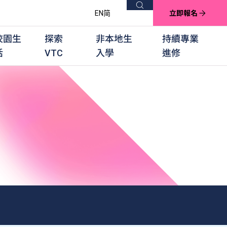
搜尋
EN
简
立即報名
校園生
探索
非本地生
持續專業
活
VTC
入學
進修
他課程
用學習課程
群培訓計劃
他專業課程
業考試及認可
徒及其他訓練計劃