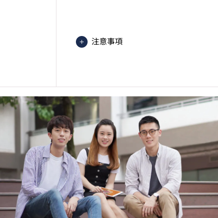
學生須按學院的編排修讀課程，每星期平
注意事項
課程中有部份單元是以中文授課及評
學生或須於其他VTC院校上課。VT
的院校／分校／上課地點。