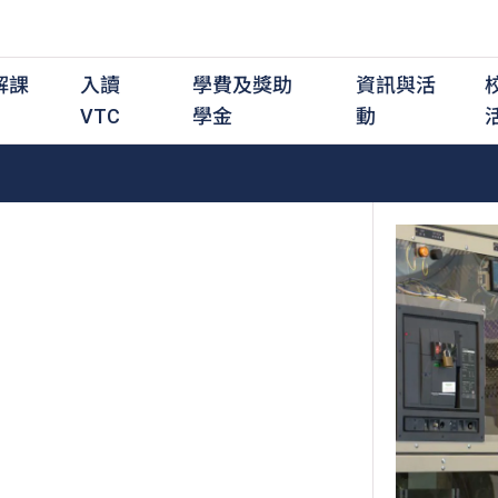
解課
入讀
學費及獎助
資訊與活
VTC
學金
動
職前培訓課程
職前培訓
學費及資助
入學資訊
在職培訓課程
在職培訓
獎學金
學歷程度
其
最新動態
全日制中六或以上
全日制中六或以上
全日制中六或以上
持續專業進修
持續專業進修
獎學金及獎勵計劃
學士學位
應
活動重溫
全日制中三或以上
全日制中三或以上
全日制中三或以上
夜間兼讀制
夜間兼讀制
高級文憑
社
銜接學士學位
銜接學士學位
夜間兼讀制
日間兼讀制
日間兼讀制
文憑
其
日間兼讀制
證書
專
學