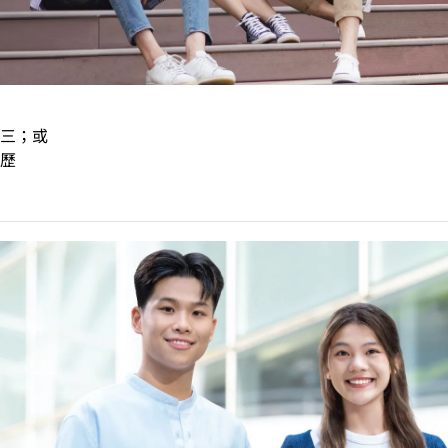
三；或
歷