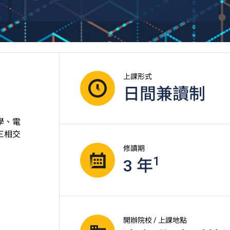
上課形式
日間兼讀制
學、電
三相交
修讀期
1
3 年
開辦院校 / 上課地點