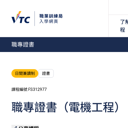
了
程
職專證書
日間兼讀制
證書
課程編號 FS312977
職專證書（電機工程）