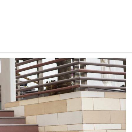
均上課 1 日 及 1-2 晚，每學年一般3個學期。
核。
C可因應情況取消任何課程、修正課程名稱、內容或更改開辦課程