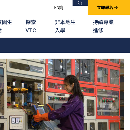
搜尋
EN
简
立即報名
校園生
探索
非本地生
持續專業
活
VTC
入學
進修
他課程
用學習課程
群培訓計劃
他專業課程
業考試及認可
徒及其他訓練計劃