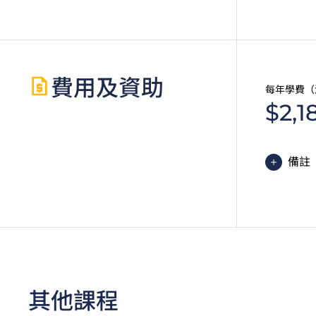
費用及資助
每年學費（
$2,1
備註
為增
學費
其他課程