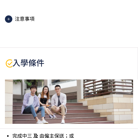
學生須按學院的編排修讀課程，每星期平均上課1日及
1至2晚，每學年一般3個學期。實際課程時數會因應學
生選擇修讀不同的自選單元而有少許差別。
注意事項
部分課堂需在青年學院（葵涌）上課。
課程中有部份單元是以中文授課及評核。
學生或須於其他VTC院校上課。VTC可因應情況取消任
何課程、修正課程名稱、內容或更改開辦課程的院校／
分校／上課地點。
入學條件
持有更高學歷或其他學科的基本技術證書或具相關工作
經驗之人士可申請豁免修讀部分單元。
完成中三
及
由僱主保送；或