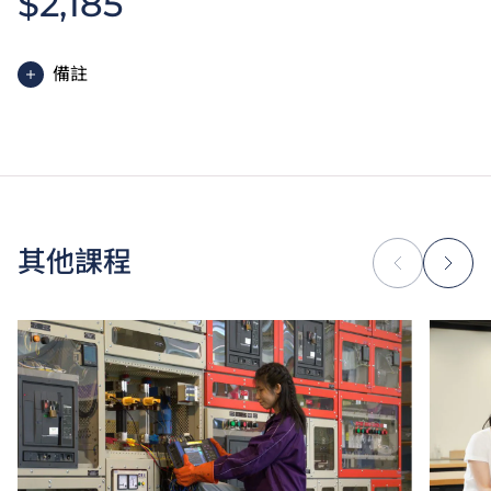
$2,185
備註
為增強對學生的學習支援，學院或會要求部分學生修讀
銜接單元／增潤課程；或需參加額外培訓／實習，並繳
付所需費用。
學費水平會每年檢討。
其他課程