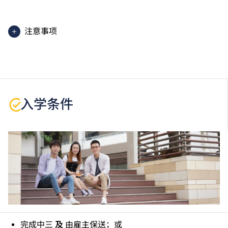
学生须按学院的编排修读课程，每星期平均上课1日及
1至2晚，每学年一般3个学期。实际课程时数会因应学
生选择修读不同的自选单元而有少许差别。
注意事项
部分课堂需在青年学院（葵涌）上课。
课程中有部份单元是以中文授课及评核。
学生或须于其他VTC院校上课。VTC可因应情况取消任
何课程、修正课程名称、内容或更改开办课程的院校／
分校／上课地点。
入学条件
持有更高学历或其他学科的基本技术证书或具相关工作
经验之人士可申请豁免修读部分单元。
完成中三
及
由雇主保送；或