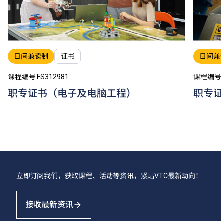
日间兼读制
证书
日间兼
课程编号 FS312981
课程编号 
职专证书（电子及电脑工程）
职专
立即订阅我们，获取课程、活动等资讯，紧贴VTC最新动向！
接收最新资讯