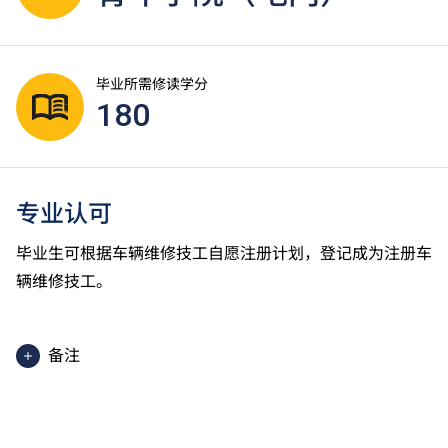
毕业所需修读学分
180
专业认可
毕业生可根据车辆维修技工自愿注册计划，登记成为注册车
辆维修技工。
备注
学生须按学院的编排修读课程，每星期平均上课1日及
1至2晚，每学年一般2个学期。实际课程时数会因应学
生选择修读不同的自选单元而有少许差别。