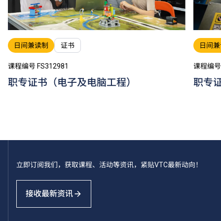
日间兼读制
证书
日间兼
课程编号 FS312981
课程编号 
职专证书（电子及电脑工程）
职专
立即订阅我们，获取课程、活动等资讯，紧贴VTC最新动向！
接收最新资讯