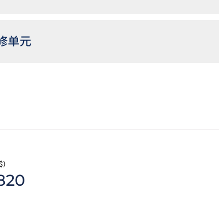
修单元
文凭学生如在香港中学文凭考试数学科未考获第二级或以上成绩，
请入学条件包括中学文凭考试数学科第二级或以上成绩的VTC高
$）
820