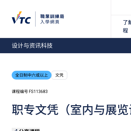
了
程
设计与资讯科技
全日制中六或以上
文凭
课程编号 FS113683
职专文凭（室内与展览