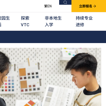
搜索
繁
EN
立即报名
校园生
探索
非本地生
持续专业
活
VTC
入学
进修
他课程
用学习课程
群培训计划
他专业课程
业考试及认可
徒及其他训练计划