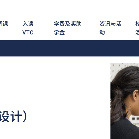
解课
入读
学费及奖助
资讯与活
VTC
学金
动
职前培训课程
职前培训
学费及资助
入学资讯
在职培训课程
在职培训
奖学金
学历程度
其
最新动态
全日制中六或以上
全日制中六或以上
全日制中六或以上
持续专业进修
持续专业进修
奖学金及奖励计划
学士学位
应
活动重温
全日制中三或以上
全日制中三或以上
全日制中三或以上
夜间兼读制
夜间兼读制
高级文凭
社
衔接学士学位
衔接学士学位
夜间兼读制
日间兼读制
日间兼读制
文凭
其
日间兼读制
证书
专
设计）
学