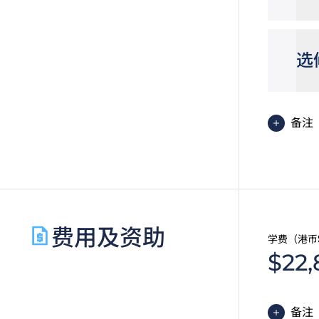
选
备注
职专
合申
费用及资助
学费（港币
$22,
备注