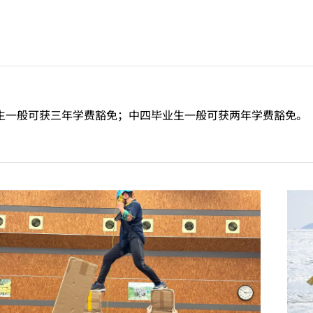
文凭学生可考虑修读选修单元「数学3E： 升学选修单元」，以
TC高级文凭课程。修读此选修单元或需另缴学费。
生一般可获三年学费豁免；中四毕业生一般可获两年学费豁免。