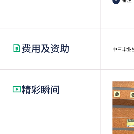
备注
职专
的V
费用及资助
中三毕业
精彩瞬间