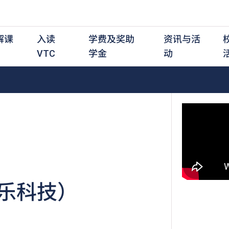
解课
入读
学费及奖助
资讯与活
VTC
学金
动
职前培训课程
职前培训
学费及资助
入学资讯
在职培训课程
在职培训
奖学金
学历程度
其
最新动态
全日制中六或以上
全日制中六或以上
全日制中六或以上
持续专业进修
持续专业进修
奖学金及奖励计划
学士学位
应
活动重温
全日制中三或以上
全日制中三或以上
全日制中三或以上
夜间兼读制
夜间兼读制
高级文凭
社
衔接学士学位
衔接学士学位
夜间兼读制
日间兼读制
日间兼读制
文凭
其
日间兼读制
证书
专
乐科技）
学