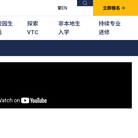
搜索
繁
EN
立即报名
校园生
探索
非本地生
持续专业
活
VTC
入学
进修
他课程
用学习课程
群培训计划
他专业课程
业考试及认可
徒及其他训练计划