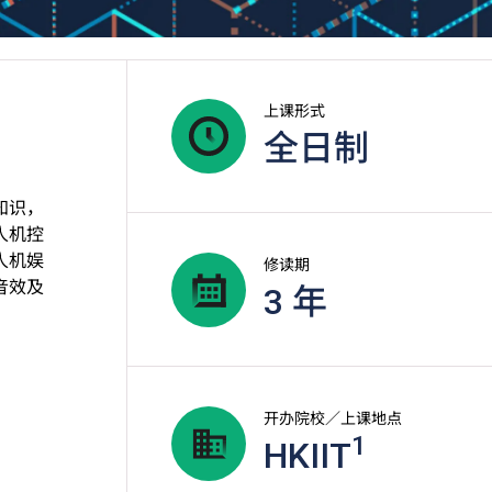
上课形式
全日制
知识，
人机控
人机娱
修读期
音效及
3 年
开办院校／上课地点
1
HKIIT