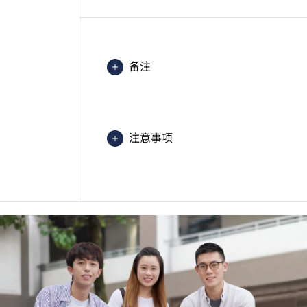
备注
HKIIT设于新界青衣岛青衣路20A
注意事项
课程中有部份单元是以中文授课及评
学生或须于其他VTC院校上课。VT
的院校／分校／上课地点。