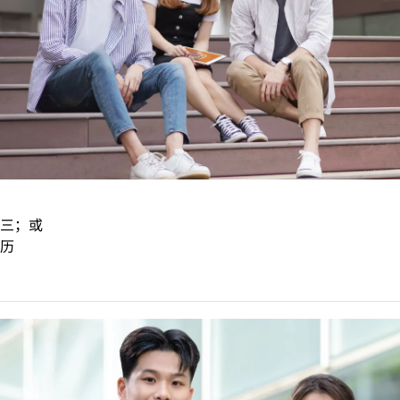
三；或
历