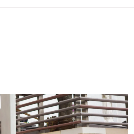
号职业训练局青衣大楼。
核。
C可因应情况取消任何课程、修正课程名称、内容或更改开办课程