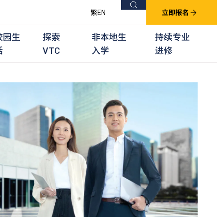
搜索
繁
EN
立即报名
校园生
探索
非本地生
持续专业
活
VTC
入学
进修
他课程
用学习课程
群培训计划
他专业课程
业考试及认可
徒及其他训练计划