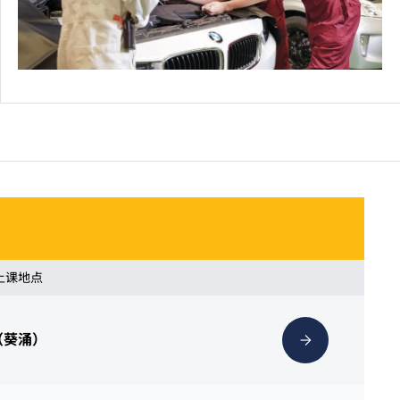
 上课地点
（葵涌）