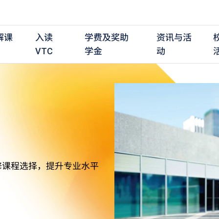
解课
入读
学费及奖助
资讯与活
VTC
学金
动
职前培训课程
职前培训
学费及资助
入学资讯
在职培训课程
在职培训
奖学金
学历程度
其
最新动态
全日制中六或以上
全日制中六或以上
全日制中六或以上
持续专业进修
持续专业进修
奖学金及奖励计划
学士学位
应
活动重温
全日制中三或以上
全日制中三或以上
全日制中三或以上
夜间兼读制
夜间兼读制
高级文凭
社
衔接学士学位
衔接学士学位
夜间兼读制
日间兼读制
日间兼读制
文凭
其
修课程选择，提升专业水平
日间兼读制
证书
专
学