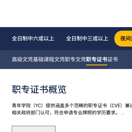
全日制中六或以上
全日制中三或以上
夜间
高级文凭
基础课程文凭
职专文凭
职专证书
证书
职专证书概览
青年学院（YC）提供涵盖多个范畴的职专证书（CVE）
相关政府部门认可，符合申请专业牌照的学历要求。
为配合在职人士提供更多进修途径、鼓励终身学习，CVE课