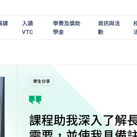
解課
入讀
學費及獎助
資訊與活
VTC
學金
動
職前培訓課程
職前培訓
學費及資助
入學資訊
在職培訓課程
在職培訓
獎學金
學歷程度
其
學生分享
最新動態
全日制中六或以上
全日制中六或以上
全日制中六或以上
持續專業進修
持續專業進修
獎學金及獎勵計劃
學士學位
應
活動重溫
全日制中三或以上
全日制中三或以上
全日制中三或以上
夜間兼讀制
夜間兼讀制
高級文憑
社
銜接學士學位
銜接學士學位
夜間兼讀制
日間兼讀制
日間兼讀制
文憑
其
日間兼讀制
證書
專
學
課程助我深入了解
需要，並使我具備