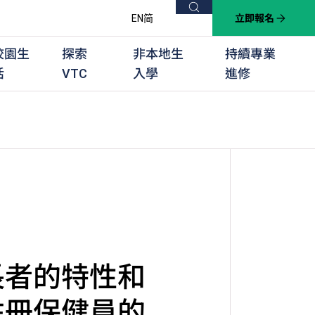
搜尋
EN
简
立即報名
校園生
探索
非本地生
持續專業
活
VTC
入學
進修
他課程
用學習課程
群培訓計劃
他專業課程
業考試及認可
徒及其他訓練計劃
長者的特性和
註冊保健員的