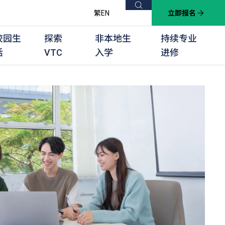
搜索
繁
EN
立即报名
校园生
探索
非本地生
持续专业
活
VTC
入学
进修
他课程
用学习课程
群培训计划
他专业课程
业考试及认可
徒及其他训练计划