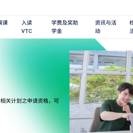
解课
入读
学费及奖助
资讯与活
VTC
学金
动
职前培训课程
职前培训
学费及资助
入学资讯
在职培训课程
在职培训
奖学金
学历程度
其
最新动态
全日制中六或以上
全日制中六或以上
全日制中六或以上
持续专业进修
持续专业进修
奖学金及奖励计划
学士学位
应
活动重温
全日制中三或以上
全日制中三或以上
全日制中三或以上
夜间兼读制
夜间兼读制
高级文凭
社
衔接学士学位
衔接学士学位
夜间兼读制
日间兼读制
日间兼读制
文凭
其
符合相关计划之申请资格，可
日间兼读制
证书
专
学