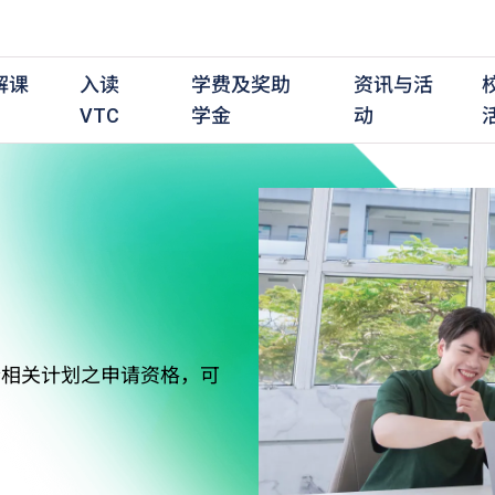
解课
入读
学费及奖助
资讯与活
VTC
学金
动
职前培训课程
职前培训
学费及资助
入学资讯
在职培训课程
在职培训
奖学金
学历程度
其
最新动态
全日制中六或以上
全日制中六或以上
全日制中六或以上
持续专业进修
持续专业进修
奖学金及奖励计划
学士学位
应
活动重温
全日制中三或以上
全日制中三或以上
全日制中三或以上
夜间兼读制
夜间兼读制
高级文凭
社
衔接学士学位
衔接学士学位
夜间兼读制
日间兼读制
日间兼读制
文凭
其
符合相关计划之申请资格，可
日间兼读制
证书
专
学