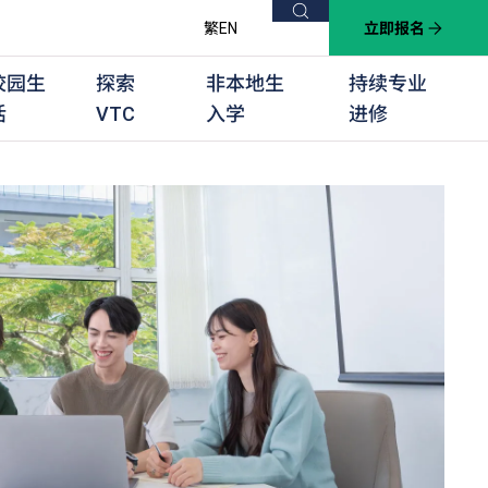
搜索
繁
EN
立即报名
校园生
探索
非本地生
持续专业
活
VTC
入学
进修
他课程
用学习课程
群培训计划
他专业课程
业考试及认可
徒及其他训练计划