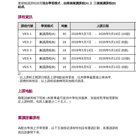
暑期精讀課程採用
混合學習模式，由兩個兼讀課程(A)
及
三個兼讀課程(B)
組成。
課程資訊
課程
代號
學習
模式
時數
上課日期
VES 1
兼讀課程(A)
30
2026年5月7日 - 2026年5月18日 (10節)
VES 2
兼讀課程(B)
18
2026年5月7日 - 2026年5月13日 (6節)
VES 3
兼讀課程(B)
18
2026年5月14日 - 2026年5月19日 (6節)
VES 4
兼讀課程(A)
30
2026年6月5日 - 2026年6月12日 (10節)
VES 5
兼讀課程(B)
18
2026年6月5日 - 2026年6月13日 (6節)
註：
- ​以上課程之開課日期及上課地點如有更改，以本辦事處最後公佈為準。
- ​因應特殊情況，以上課程或會轉用其他模式授課。
上課
地點
職業訓練局轄下院校 (本辦事處可提供中學包班服務，並能按照學校需要制
定上課時間。包班人數最少二十五人。)
重讀證書課程
為配合學員之升學需要，以下五個指定課程特別設有重讀計劃，各重讀課程
資訊請參閱下表。