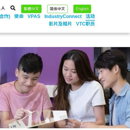
A
A
繁體中文
简体中文
English
合作)
使命
VPAS
IndustryConnect
活动
影片及相片
VTC职员