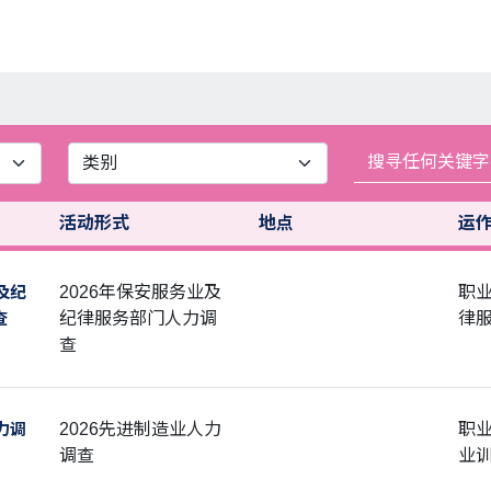
活动形式
地点
运
及纪
2026年保安服务业及
职
查
纪律服务部门人力调
律
查
力调
2026先进制造业人力
职
调查
业