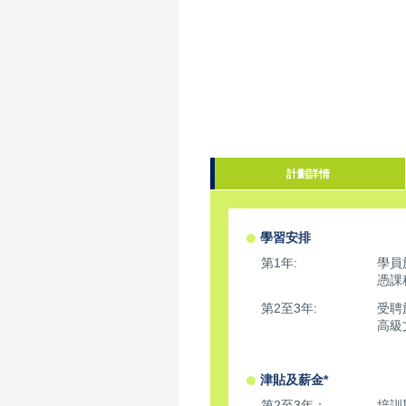
計劃詳情
學習安排
第1年:
學員
憑課
第2至3年:
受聘
高級
津貼及薪金*
第2至3年：
培訓