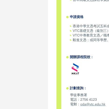
申請資格
香港中學文憑考試五科
VTC基礎文憑（級別三
VTC中專教育文憑／職
毅進文憑；或同等學歷
開辦課程院校：
計劃查詢：
學徒事務署
電話：2756 4123
電郵：
oda@vtc.edu.hk