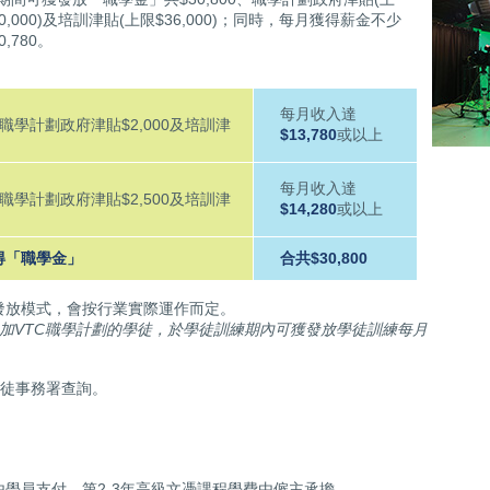
90,000)及培訓津貼(上限$36,000)；同時，每月獲得薪金不少
0,780。
每月收入達
、職學計劃政府津貼$2,000及培訓津
$13,780
或以上
每月收入達
、職學計劃政府津貼$2,500及培訓津
$14,280
或以上
得「職學金」
合共$30,800
發放模式，會按行業實際運作而定。
後參加VTC職學計劃的學徒，於學徒訓練期內可獲發放學徒訓練每月
學徒事務署查詢。
學員支付，第2-3年高級文憑課程學費由僱主承擔。