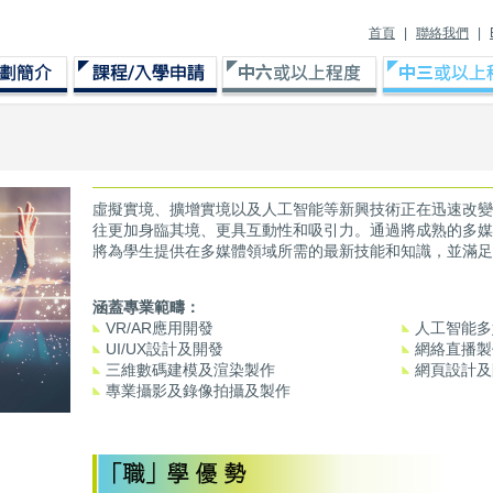
首頁
|
聯絡我們
|
虛擬實境、擴增實境以及人工智能等新興技術正在迅速改變
往更加身臨其境、更具互動性和吸引力。通過將成熟的多媒
將為學生提供在多媒體領域所需的最新技能和知識，並滿足
涵蓋專業範疇：
VR/AR應用開發
人工智能多
UI/UX設計及開發
網絡直播製
三維數碼建模及渲染製作
網頁設計及
專業攝影及錄像拍攝及製作