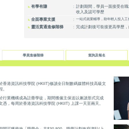
有學有賺
:
計劃期間，學員一面接受在職
收入及認可學歷
全面專業支援
:
一站式就業輔導，助年輕人投入工
靈活貫通進修階梯
:
完成計劃後可銜接更高學歷，
學員進修階梯
查詢及報名
於
香港資訊科技學院 (HKIIT)
修讀全日制數碼媒體科技高級文
程。
於行業機構成為註冊學徒，期間獲僱主保送以兼讀形式完成
文憑，每周於香港資訊科技學院 (HKIIT) 上課一天至兩天。
期間可獲發放「職學金」共$30,800、職學計劃政府津貼(上