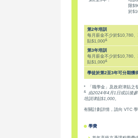
限$
於$1
第2年培訓
每月薪金不少於$10,780
&
貼$1,000
第3年培訓
每月薪金不少於$10,780
&
貼$1,000
學徒於第2至3年可分期獲
* 「職學金」及政府津貼之
&
由2024年4月1日或以
培訓津貼$1,000。
有關計劃詳情，請向 VTC 
學費
首年高級文憑課程學費由