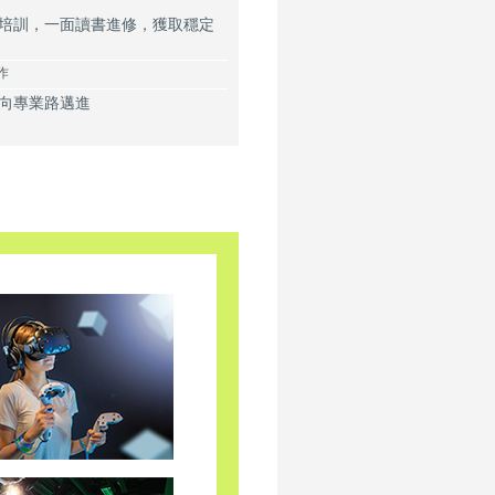
培訓，一面讀書進修，獲取穩定
作
向專業路邁進