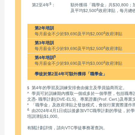
$
第2至4年
：
額外獲得「職學金」共$30,800；
&
及平均$2,500
政府津貼，每月總
第2年培訓
&
每月薪金不少於$9,690及平均$2,000
政府津貼
第3年培訓
&
每月薪金不少於$9,690及平均$2,500
政府津貼
$
第4年培訓
&
每月薪金不少於$9,690及平均$3,000
政府津貼
學徒於第2至4年可額外獲得「職學金」
第4年的學習及訓練安排會由僱主及學員協商而定。
$
^ 學員可於訓練期內獲取一個或多於一個學歷，包括職專證書(
文憑- 職學計劃(DVE-ELS)、專業證書(Prof. Cert.)及專業文憑(
* 「職學金」及政府津貼之發放模式，會按行業實際運作
&
由2024年4月1日或以後參加VTC職學計劃的學徒，
培訓津貼$1,000。
有關計劃詳情，請向VTC學徒事務署查詢。