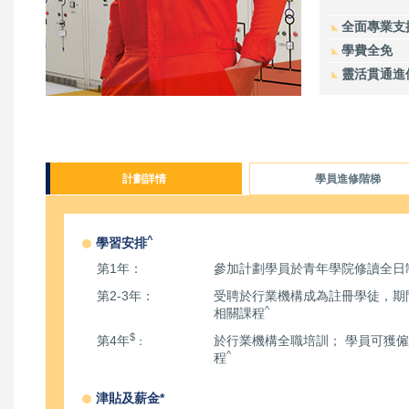
全面專業支
學費全免
靈活貫通進
計劃詳情
學員進修階梯
^
學習安排
第1年：
參加計劃學員於青年學院修讀全日
第2-3年：
受聘於行業機構成為註冊學徒，期
^
相關課程
$
第4年
於行業機構全職培訓； 學員可獲
：
^
程
津貼及薪金*