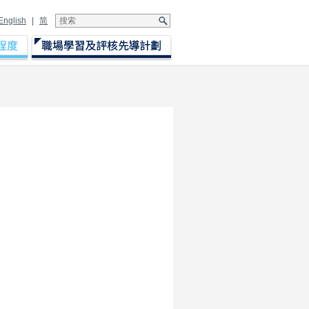
English
|
简