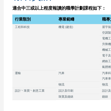
適合中三或以上程度報讀的職學計劃課程如下：
行業類別
專業範疇
職專
工程和科技
機電 (建造)
屋宇裝
空調製
電機工
升降機
機械工
電子及
網絡工
氣體燃
運輸
汽車
汽車科
汽車車
物流
物流
設計丶珠寶丶創意工業
設計及印刷
設計及
珠寶及鐘錶
鐘錶