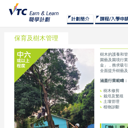
保育及樹木管理
樹木的護養和管
園藝及園境行業
金」，務求吸引
全面提升樹藝及
涵蓋行業範疇：
樹木修剪
栽培及繁殖
土壤管理
植物診斷