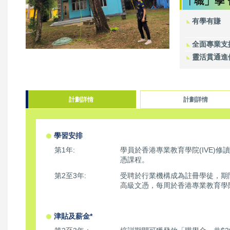
有學有賺
全面專業支
靈活貫通進
計劃詳情
計劃詳情
學習安排
第1年:
學員於香港專業教育學院(IVE)
憑課程。
第2至3年:
受聘於行業機構成為註冊學徒，期
高級文憑，每周於香港專業教育學院 
津貼及薪金*