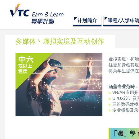
多媒体丶虚拟实境及互动创作
虚拟实境丶扩增
往更加身临其境
将为学生提供在
涵盖专业范畴：
VR/AR应用
UI/UX设计及
三维数码建模
专业摄影及录