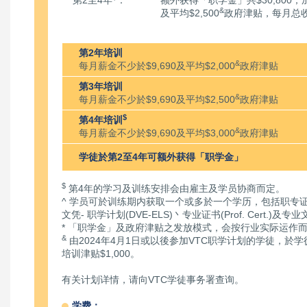
第2至4年
：
额外获得「职学金」共$30,800；
&
及平均$2,500
政府津贴，每月总
第2年培训
&
每月薪金不少於$9,690及平均$2,000
政府津贴
第3年培训
&
每月薪金不少於$9,690及平均$2,500
政府津贴
$
第4年培训
&
每月薪金不少於$9,690及平均$3,000
政府津贴
学徒於第2至4年可额外获得「职学金」
$
第4年的学习及训练安排会由雇主及学员协商而定。
^ 学员可於训练期内获取一个或多於一个学历，包括职专证书(
文凭- 职学计划(DVE-ELS)丶专业证书(Prof. Cert.)及专业文凭(
* 「职学金」及政府津贴之发放模式，会按行业实际运作
&
由2024年4月1日或以後参加VTC职学计划的学徒，於
培训津贴$1,000。
有关计划详情，请向VTC学徒事务署查询。
学费：