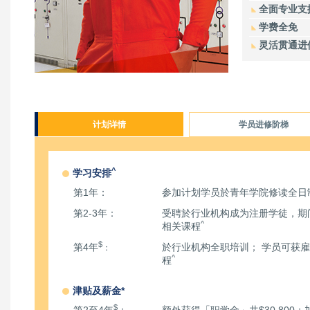
全面专业支
学费全免
灵活贯通进
计划详情
学员进修阶梯
^
学习安排
第1年：
参加计划学员於青年学院修读全日
第2-3年：
受聘於行业机构成为注册学徒，期
^
相关课程
$
第4年
於行业机构全职培训； 学员可获
：
^
程
津贴及薪金*
$